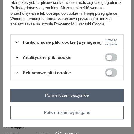
Sklep korzysta z plików cookie w celu realizacji usług zgodnie z
czarny
Polityką dotyczącą cookies
. Możesz określić warunki
przechowywania lub dostępu do cookie w Twojej przeglądarce.
Więcej informacji na temat warunków i prywatności można
znaleźć także na stronie
Prywatność i warunki Google
.
ZALOGUJ SIĘ I ZOBACZ CENĘ
Zawsze
Funkcjonalne pliki cookie (wymagane)
aktywne
Masz pytanie? Chętnie pomożemy.
Zadzwoń
+48 601 547 740
Zadaj pytanie
Analityczne pliki cookie
Hurtownia Oliwkowa dresowa bluza z kapturem i
Reklamowe pliki cookie
troczkami .
skład materiału : 65% bawełna, 35% elastan
sposób prania : pranie w pralce w 30°C
Potwierdzam wszystkie
Kod produktu
FA-BL-8125.67P
Marka
FANCY
Potwierdzam wymagane
styl
casual
wzór
gładki
dominujący