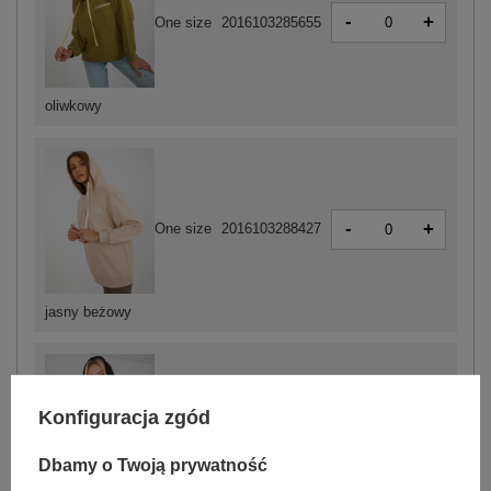
-
+
One size
2016103285655
oliwkowy
-
+
One size
2016103288427
jasny beżowy
Konfiguracja zgód
-
+
One size
2016103285662
Dbamy o Twoją prywatność