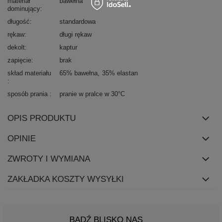
materiał
bawełna
dominujący
długość
standardowa
rękaw
długi rękaw
dekolt
kaptur
zapięcie
brak
skład materiału
65% bawełna
35% elastan
sposób prania
pranie w pralce w 30°C
OPIS PRODUKTU
OPINIE
ZWROTY I WYMIANA
ZAKŁADKA KOSZTY WYSYŁKI
BĄDŹ BLISKO NAS