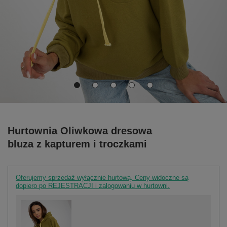
Hurtownia Oliwkowa dresowa
bluza z kapturem i troczkami
Oferujemy sprzedaż wyłącznie hurtową. Ceny widoczne są
dopiero po REJESTRACJI i zalogowaniu w hurtowni.