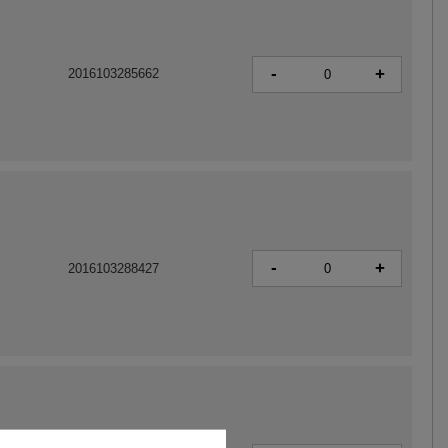
-
+
2016103285662
-
+
2016103288427