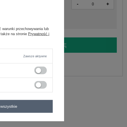
-
+
2016103285655
ć warunki przechowywania lub
 także na stronie
Prywatność i
LOGUJ SIĘ I ZOBACZ CENĘ
Zawsze aktywne
y.
Zadaj pytanie
astan
wszystkie