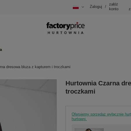
załóż
Zaloguj
/
konto
z
a
rna dresowa bluza z kapturem i troczkami
Hurtownia Czarna dre
troczkami
Oferujemy sprzedaż wyłącznie hu
hurtowni.