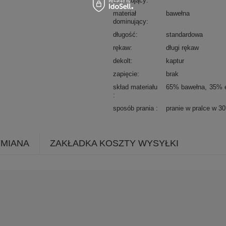
dominujący
materiał
bawełna
dominujący
długość
standardowa
rękaw
długi rękaw
dekolt
kaptur
zapięcie
brak
skład materiału
65% bawełna
35% e
sposób prania
pranie w pralce w 3
YMIANA
ZAKŁADKA KOSZTY WYSYŁKI