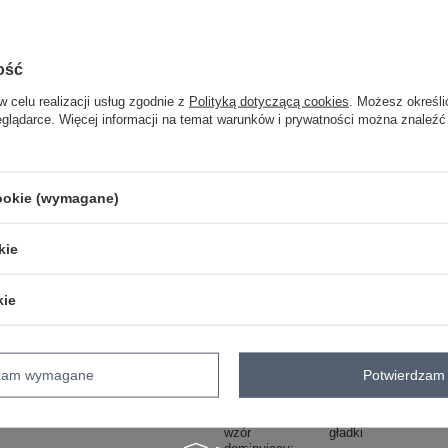
One size
ość
oliwkowy
w celu realizacji usług zgodnie z
Polityką dotyczącą cookies
. Możesz określi
eglądarce. Więcej informacji na temat warunków i prywatności można znaleźć
ZA
cookie (wymagane)
Masz pytanie? Chętnie pomożem
Zadzwoń
+48 601 547 740
kie
skład materiału: 65% bawełna, 35% el
kie
sposób prania: pranie w pralce w 30°C
Kod produktu
FA-BL-8125.67P
dzam wymagane
Potwierdzam 
Marka
FANCY
styl
casual
wzór
gładki