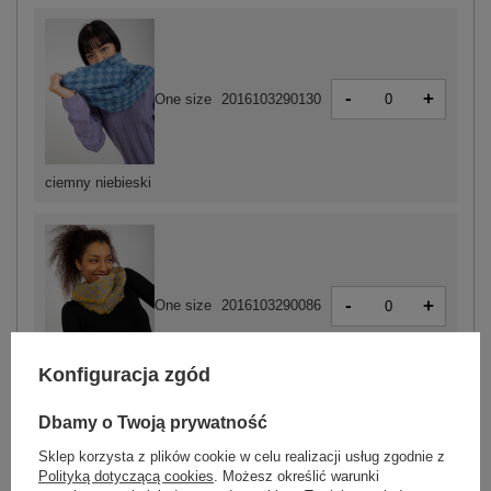
-
+
One size
2016103290130
ciemny niebieski
-
+
One size
2016103290086
Konfiguracja zgód
żółty
Dbamy o Twoją prywatność
Sklep korzysta z plików cookie w celu realizacji usług zgodnie z
Polityką dotyczącą cookies
. Możesz określić warunki