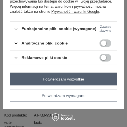
przechowywania lub dostępu do cookie w Twojej przeglądarce.
-
+
One size
2016103290123
Więcej informacji na temat warunków i prywatności można
znaleźć także na stronie
Prywatność i warunki Google
.
szary
Zawsze
Funkcjonalne pliki cookie (wymagane)
aktywne
Zobacz wszystkie kolory (+6)
Analityczne pliki cookie
Reklamowe pliki cookie
ZALOGUJ SIĘ I ZOBACZ CENĘ
Masz pytanie? Chętnie pomożemy.
Potwierdzam wszystkie
Zadzwoń
+48 601 547 740
Zadaj pytanie
Potwierdzam wymagane
skład materiału : 80% wiskoza, 20% wełna
sposób prania : pranie w pralce w 30°C
Kod produktu
AT-KM-9501.10
wzór
krata