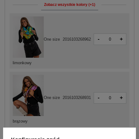
Zobacz wszystkie kolory (+1)
-
+
One size
2016103268962
limonkowy
-
+
One size
2016103268931
brązowy