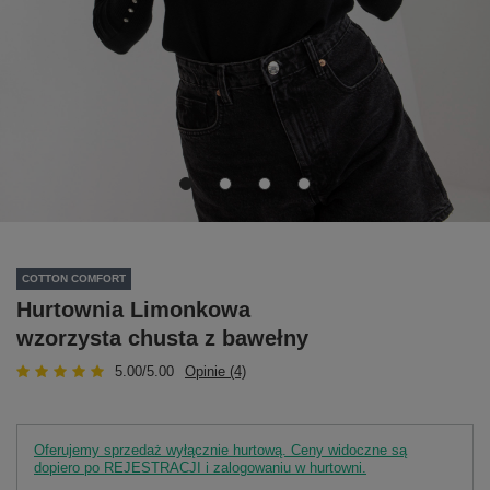
COTTON COMFORT
Hurtownia Limonkowa
wzorzysta chusta z bawełny
5.00/5.00
Opinie (4)
Oferujemy sprzedaż wyłącznie hurtową. Ceny widoczne są
dopiero po REJESTRACJI i zalogowaniu w hurtowni.