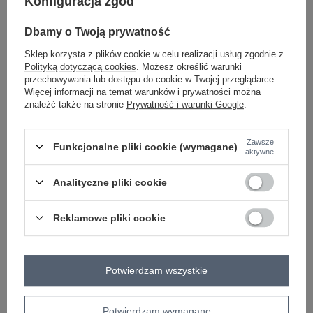
Konfiguracja zgód
Dbamy o Twoją prywatność
-
+
One size
2016103268955
Sklep korzysta z plików cookie w celu realizacji usług zgodnie z
Polityką dotyczącą cookies
. Możesz określić warunki
przechowywania lub dostępu do cookie w Twojej przeglądarce.
Więcej informacji na temat warunków i prywatności można
beżowy
znaleźć także na stronie
Prywatność i warunki Google
.
Zawsze
Funkcjonalne pliki cookie (wymagane)
aktywne
-
+
One size
2016103268948
Analityczne pliki cookie
Reklamowe pliki cookie
fuksjowy
Zobacz wszystkie kolory (+1)
Potwierdzam wszystkie
ZALOGUJ SIĘ I ZOBACZ CENĘ
Potwierdzam wymagane