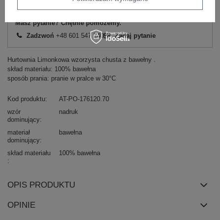
Masz pytanie? Chętnie pomożemy.
Zadzwoń
+48 601 547 740
Zadaj pytanie
Hurtownia Limonkowa wzorzysta chusta z bawełny .
skład materiału: 100% bawełna
sposób prania: pranie w pralce w 30°C
Kod produktu
AT-PO-176120.70
wzór
nadruk
dominujący
materiał
bawełna
dominujący
skład materiału
100% bawełna
OPIS PRODUKTU
OPINIE