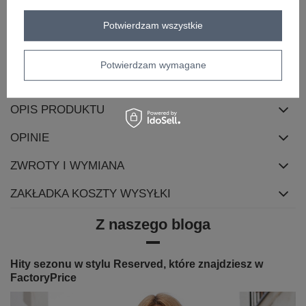
zapięcie
brak
skład materiału
100% poliester
Potwierdzam wszystkie
sposób prania
pranie w pralce w 30°C
Potwierdzam wymagane
cechy
z podszewką
dodatkowe
OPIS PRODUKTU
OPINIE
ZWROTY I WYMIANA
ZAKŁADKA KOSZTY WYSYŁKI
Z naszego bloga
Hity sezonu w stylu Reserved, które znajdziesz w
FactoryPrice