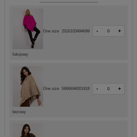
-
+
One size
2016103494699
fuksjowy
-
+
One size
5906694001918
beżowy