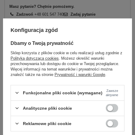
Masz pytanie? Chętnie pomożemy.
Zadzwoń
+48 601 547 740
Zadaj pytanie
skład materiału : 100% poliester
Konfiguracja zgód
sposób prania : pranie w pralce w 30°C
Dbamy o Twoją prywatność
Kod produktu
AT-PN-2347.16
Sklep korzysta z plików cookie w celu realizacji usług zgodnie z
Marka
WOOL FASHION ITALIA
Polityką dotyczącą cookies
. Możesz określić warunki
typ produktu
ponczo
przechowywania lub dostępu do cookie w Twojej przeglądarce.
Więcej informacji na temat warunków i prywatności można
styl
casual
znaleźć także na stronie
Prywatność i warunki Google
.
okazja
codzienne
wzór
urozmaicona faktura materiału
Zawsze
dominujący
Funkcjonalne pliki cookie (wymagane)
aktywne
materiał
poliester
dominujący
Analityczne pliki cookie
długość
standardowa
rękaw
krótki rękaw
Reklamowe pliki cookie
dekolt
okrągły