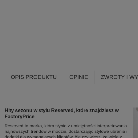
OPIS PRODUKTU
OPINIE
ZWROTY I W
Hity sezonu w stylu Reserved, które znajdziesz w
FactoryPrice
Reserved to marka, która słynie z umiejętności interpretowania
najnowszych trendów w modzie, dostarczając stylowe ubrania i
dodatki dla wymagających klientów. Ale czy wiesz, że wiele z