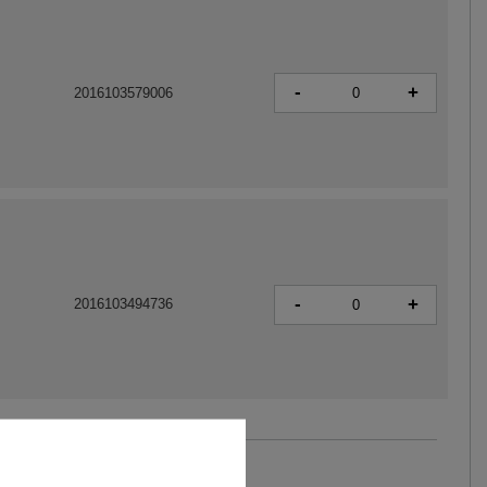
-
+
2016103579006
-
+
2016103494736
Zobacz wszystkie kolory (+11)