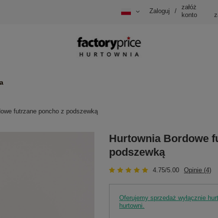
załóż
Zaloguj
/
konto
z
a
dowe futrzane poncho z podszewką
Hurtownia Bordowe f
podszewką
4.75/5.00
Opinie (4)
Oferujemy sprzedaż wyłącznie hu
hurtowni.