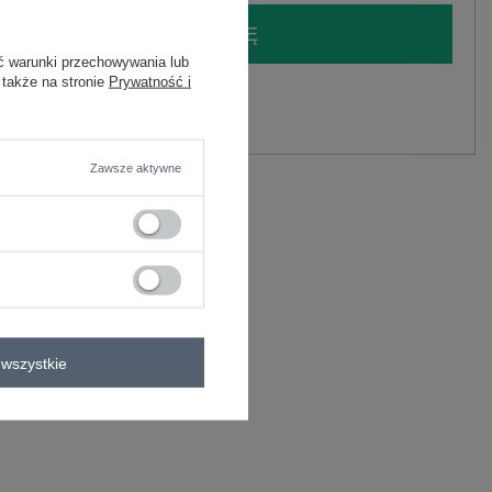
LOGUJ SIĘ I ZOBACZ CENĘ
ć warunki przechowywania lub
 także na stronie
Prywatność i
y.
Zadaj pytanie
Zawsze aktywne
C
ALIA
wszystkie