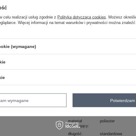
ość
ZA
w celu realizacji usług zgodnie z
Polityką dotyczącą cookies
. Możesz określi
eglądarce. Więcej informacji na temat warunków i prywatności można znaleźć
Masz pytanie? Chętnie pomożem
Zadzwoń
+48 601 547 740
cookie (wymagane)
skład materiału : 100% poliester
sposób prania : pranie w pralce w 30°
kie
Kod produktu
AT-PN-2347.68
Marka
WOOL FASHION IT
kie
typ produktu
ponczo
styl
casual
dzam wymagane
Potwierdzam 
okazja
codzienne
wzór
gładki
dominujący
materiał
poliester
dominujący
długość
standardowa