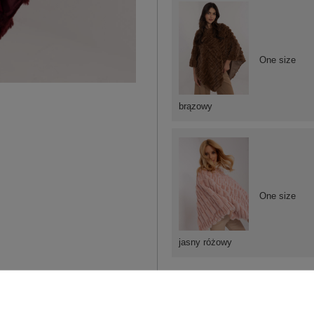
One size
brązowy
One size
jasny różowy