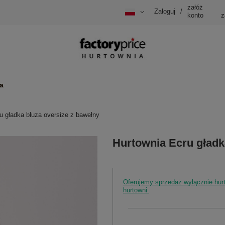
załóż
Zaloguj
/
konto
z
a
u gładka bluza oversize z bawełny
Hurtownia Ecru gładk
Oferujemy sprzedaż wyłącznie hu
hurtowni.