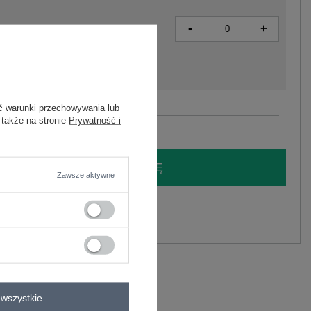
-
+
2016103463749
ć warunki przechowywania lub
Zobacz wszystkie kolory (+1)
 także na stronie
Prywatność i
LOGUJ SIĘ I ZOBACZ CENĘ
Zawsze aktywne
y.
Zadaj pytanie
liester
C
wszystkie