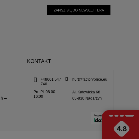
ZAPISZ SIĘ DO NEWSLETTERA
KONTAKT
+48601 547
hurt@factoryprice.eu
740
Pn.-Pt. 08:00-
Al. Katowicka 68
16:00
ch –
05-830
Nadarzyn
4.8