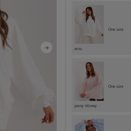
One size
ecru
One size
jasny różowy