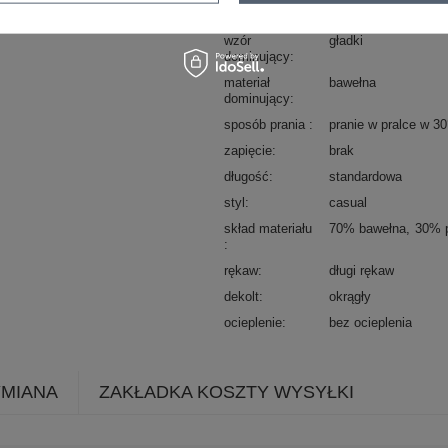
Marka
EX MODA
wzór
gładki
dominujący
materiał
bawełna
dominujący
sposób prania
pranie w pralce w 3
zapięcie
brak
długość
standardowa
styl
casual
skład materiału
70% bawełna
30% p
rękaw
długi rękaw
dekolt
okrągły
ocieplenie
bez ocieplenia
YMIANA
ZAKŁADKA KOSZTY WYSYŁKI