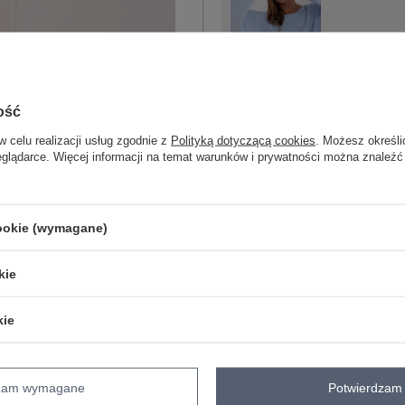
One size
jasny niebieski
ość
w celu realizacji usług zgodnie z
Polityką dotyczącą cookies
. Możesz określi
eglądarce. Więcej informacji na temat warunków i prywatności można znaleźć
ZA
cookie (wymagane)
Masz pytanie? Chętnie pomożem
kie
Zadzwoń
+48 601 547 740
kie
skład materiału : 70% bawełna, 30% po
sposób prania : pranie w pralce w 30°
dzam wymagane
Potwierdzam 
Kod produktu
EM-BL-716.14