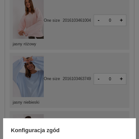
-
+
One size
2016103461004
jasny różowy
-
+
One size
2016103463749
jasny niebieski
Konfiguracja zgód
-
+
One size
2016103460977