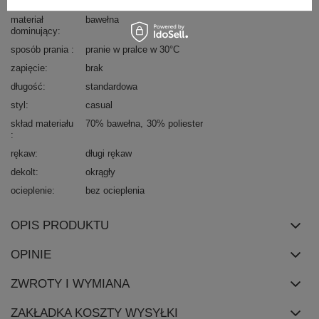
dominujący
materiał
bawełna
dominujący
sposób prania
pranie w pralce w 30°C
zapięcie
brak
długość
standardowa
styl
casual
skład materiału
70% bawełna
30% poliester
rękaw
długi rękaw
dekolt
okrągły
ocieplenie
bez ocieplenia
OPIS PRODUKTU
OPINIE
ZWROTY I WYMIANA
ZAKŁADKA KOSZTY WYSYŁKI