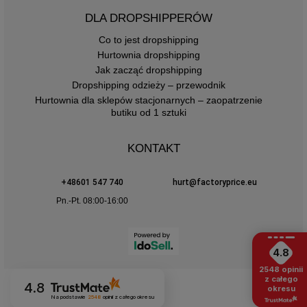
DLA DROPSHIPPERÓW
Co to jest dropshipping
Hurtownia dropshipping
Jak zacząć dropshipping
Dropshipping odzieży – przewodnik
Hurtownia dla sklepów stacjonarnych – zaopatrzenie
butiku od 1 sztuki
KONTAKT
+48601 547 740
hurt@factoryprice.eu
Pn.-Pt. 08:00-16:00
4.8
2548
opinii
z całego
4.8
okresu
Na podstawie
2548
opinii
z całego okresu