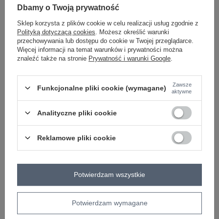
Dbamy o Twoją prywatność
Sklep korzysta z plików cookie w celu realizacji usług zgodnie z
Polityką dotyczącą cookies
. Możesz określić warunki
ecru
przechowywania lub dostępu do cookie w Twojej przeglądarce.
Więcej informacji na temat warunków i prywatności można
znaleźć także na stronie
Prywatność i warunki Google
.
Zobacz wszystkie kolory (+1)
Zawsze
Funkcjonalne pliki cookie (wymagane)
ZALOGUJ SIĘ I ZOBACZ CENĘ
aktywne
Analityczne pliki cookie
Masz pytanie? Chętnie pomożemy.
Zadzwoń
+48 601 547 740
Zadaj pytanie
Reklamowe pliki cookie
skład materiału : 70% bawełna, 30% poliester
sposób prania : pranie w pralce w 30°C
Potwierdzam wszystkie
Kod produktu
EM-BL-716.14
Marka
EX MODA
Potwierdzam wymagane
wzór
gładki