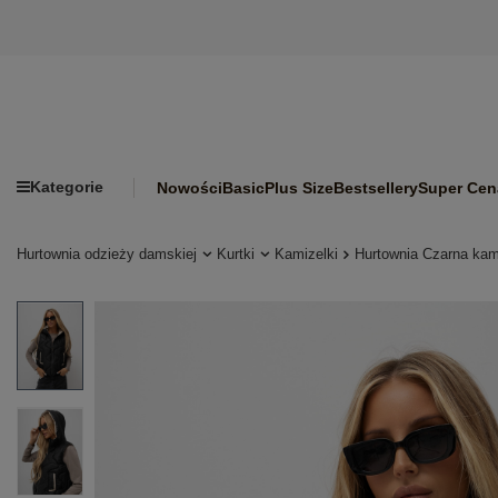
Kategorie
Nowości
Basic
Plus Size
Bestsellery
Super Cen
Hurtownia odzieży damskiej
Kurtki
Kamizelki
Hurtownia Czarna kam