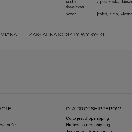
cechy
z podszewką
kiesz
dodatkowe
sezon
jesień
zima
wiosn
YMIANA
ZAKŁADKA KOSZTY WYSYŁKI
ACJE
DLA DROPSHIPPERÓW
Co to jest dropshipping
ywatności
Hurtownia dropshipping
Jak zacząć dropshipping