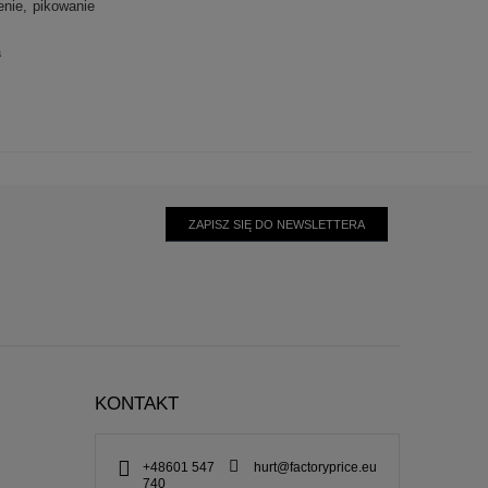
enie
pikowanie
a
ZAPISZ SIĘ DO NEWSLETTERA
KONTAKT
+48601 547
hurt@factoryprice.eu
740