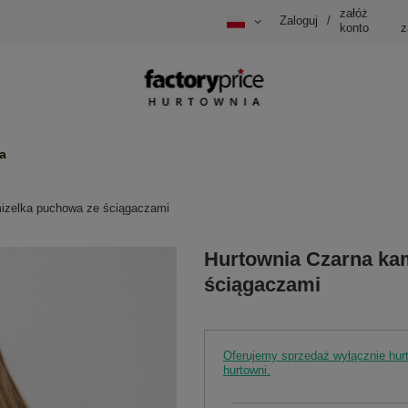
załóż
Zaloguj
/
konto
z
a
izelka puchowa ze ściągaczami
Hurtownia Czarna ka
ściągaczami
Oferujemy sprzedaż wyłącznie hu
hurtowni.