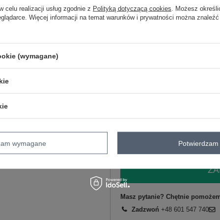
w celu realizacji usług zgodnie z
Polityką dotyczącą cookies
. Możesz określi
2XL
eglądarce. Więcej informacji na temat warunków i prywatności można znaleźć
M
cookie (wymagane)
L
kie
beżowy
XL
kie
dzam wymagane
Potwierdzam 
ZA
Masz pytanie? Chętnie pomożem
Zadzwoń
+48 601 547 740