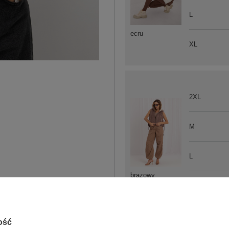
L
ecru
XL
2XL
M
L
brązowy
XL
ość