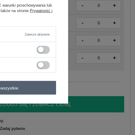
-
+
ć warunki przechowywania lub
2016103561483
 także na stronie
Prywatność i
-
+
2016103561452
Zawsze aktywne
-
+
2016103561469
-
+
2016103561476
Zobacz wszystkie kolory (+1)
wszystkie
LOGUJ SIĘ I ZOBACZ CENĘ
y.
Zadaj pytanie