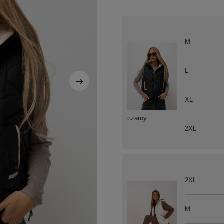
M
L
XL
czarny
2XL
2XL
M