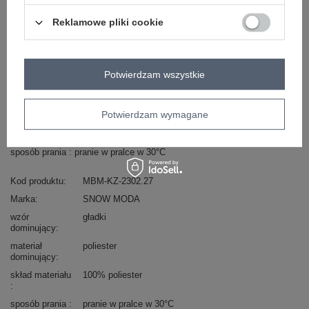
Zobacz wszystkie kolory (+1)
Reklamowe pliki cookie
ZALOGUJ SIĘ I ZOBACZ CENĘ
Potwierdzam wszystkie
Masz pytanie? Chętnie pomożemy.
Zadzwoń
+48 601 547 740
Zadaj pytanie
Potwierdzam wymagane
skład materiału : 100% poliester
sposób prania : pranie w pralce w 30°C
Kod produktu
MBM-KZ-2302.27
Marka
SNOW MODA
wzór
gładki
dominujący
materiał
poliester
dominujący
skład materiału
100% poliester
sposób prania
pranie w pralce w 30°C