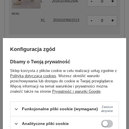
-
+
L
2016103561506
ecru
-
+
XL
2016103561513
-
+
2XL
2016103561483
Konfiguracja zgód
Dbamy o Twoją prywatność
-
+
M
2016103561452
Sklep korzysta z plików cookie w celu realizacji usług zgodnie z
Polityką dotyczącą cookies
. Możesz określić warunki
przechowywania lub dostępu do cookie w Twojej przeglądarce.
-
Więcej informacji na temat warunków i prywatności można
+
L
2016103561469
znaleźć także na stronie
Prywatność i warunki Google
.
beżowy
-
+
XL
2016103561476
Zawsze
Funkcjonalne pliki cookie (wymagane)
aktywne
Analityczne pliki cookie