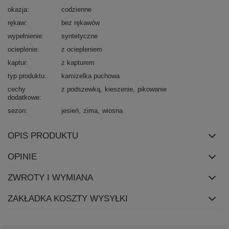
okazja
codzienne
rękaw
bez rękawów
wypełnienie
syntetyczne
ocieplenie
z ociepleniem
kaptur
z kapturem
typ produktu
kamizelka puchowa
cechy
z podszewką
kieszenie
pikowanie
dodatkowe
sezon
jesień
zima
wiosna
OPIS PRODUKTU
OPINIE
ZWROTY I WYMIANA
ZAKŁADKA KOSZTY WYSYŁKI