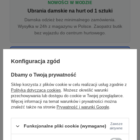
NOWOŚCI W MODZIE
Ubrania damskie na hurt od 1 sztuki
Damska odzież bez minimalnego zamówienia.
Wysyłka w 24h z magazynu w Polsce. Zaopatrz butik
bez wyjazdu do centrum hurtowego.
ONLINE
Konfiguracja zgód
Odzież damska hurtowo online
Internetowa hurtownia damska z plikiem XML/CSV.
Dbamy o Twoją prywatność
Integracja z WooCommerce, Shopify, BaseLinker.
Sklep korzysta z plików cookie w celu realizacji usług zgodnie z
Aktualizacja stanów co godzinę.
Polityką dotyczącą cookies
. Możesz określić warunki
przechowywania lub dostępu do cookie w Twojej przeglądarce.
Więcej informacji na temat warunków i prywatności można
znaleźć także na stronie
Prywatność i warunki Google
.
DROPSHIPPING
Damskie ubrania w dropshippingu
Zawsze
Funkcjonalne pliki cookie (wymagane)
Hurt odzieży damskiej z wysyłką na etykiecie Twojego
aktywne
sklepu w całej UE. Zero magazynu, zero
zamrożonego kapitału.