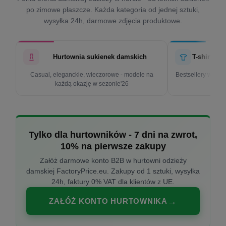
po zimowe płaszcze. Każda kategoria od jednej sztuki,
wysyłka 24h, darmowe zdjęcia produktowe.
Hurtownia sukienek damskich
T-shirty d
Casual, eleganckie, wieczorowe - modele na
Bestsellery w cen
każdą okazję w sezonie'26
k
Tylko dla hurtowników - 7 dni na zwrot,
10% na pierwsze zakupy
Załóż darmowe konto B2B w hurtowni odzieży
damskiej FactoryPrice.eu. Zakupy od 1 sztuki, wysyłka
24h, faktury 0% VAT dla klientów z UE.
ZAŁÓŻ KONTO HURTOWNIKA