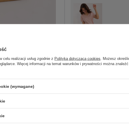
One size
jasny różowy
ość
w celu realizacji usług zgodnie z
Polityką dotyczącą cookies
. Możesz określi
eglądarce. Więcej informacji na temat warunków i prywatności można znaleźć
ZA
cookie (wymagane)
Masz pytanie? Chętnie pomożem
kie
Zadzwoń
+48 601 547 740
kie
skład materiału : 90% bawełna , 10% 