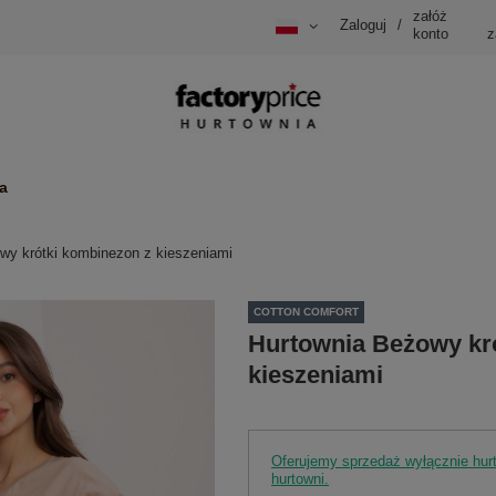
załóż
Zaloguj
/
konto
z
a
wy krótki kombinezon z kieszeniami
COTTON COMFORT
Hurtownia Beżowy kr
kieszeniami
Oferujemy sprzedaż wyłącznie hu
hurtowni.