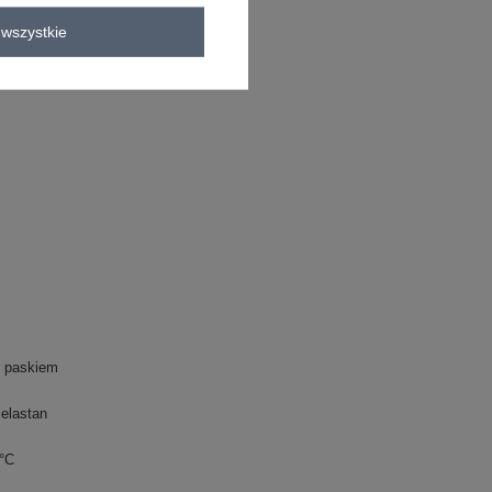
C
wszystkie
 paskiem
elastan
0°C