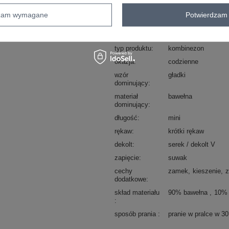
sposób prania : pranie w pralce w 30°
dzam wymagane
Potwierdzam 
Kod produktu
RV-KO-7915.66
Marka
RELEVANCE
typ produktu
kombinezon
okazja
codzienne
wzór
gładki
dominujący
materiał
bawełna
dominujący
długość
mini
rękaw
krótki rękaw
dekolt
serek / dekolt V
zapięcie
suwak
cechy
zamek
kieszenie
z
dodatkowe
skład materiału
90% bawełna
10% 
sposób prania
pranie w pralce w 3