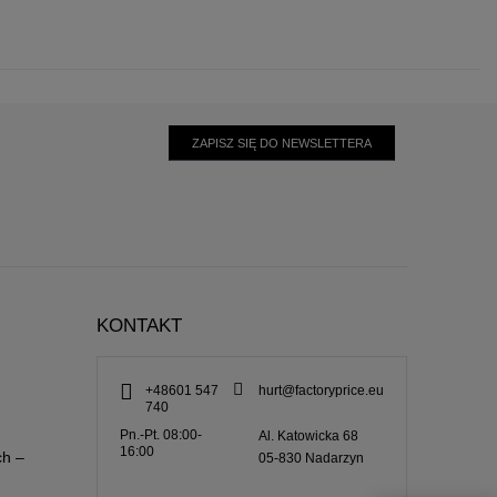
ZAPISZ SIĘ DO NEWSLETTERA
KONTAKT
+48601 547
hurt@factoryprice.eu
740
Pn.-Pt. 08:00-
Al. Katowicka 68
16:00
ch –
05-830
Nadarzyn