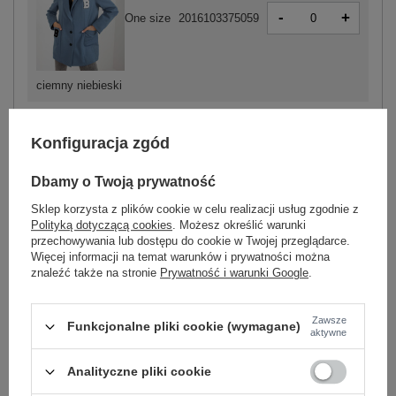
-
+
One size
2016103375059
ciemny niebieski
Konfiguracja zgód
Dbamy o Twoją prywatność
-
+
One size
2016103377084
Sklep korzysta z plików cookie w celu realizacji usług zgodnie z
Polityką dotyczącą cookies
. Możesz określić warunki
przechowywania lub dostępu do cookie w Twojej przeglądarce.
ciemny zielony
Więcej informacji na temat warunków i prywatności można
znaleźć także na stronie
Prywatność i warunki Google
.
Zobacz wszystkie kolory (+1)
Zawsze
Funkcjonalne pliki cookie (wymagane)
aktywne
ZALOGUJ SIĘ I ZOBACZ CENĘ
Analityczne pliki cookie