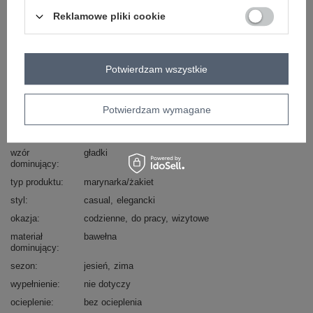
Masz pytanie? Chętnie pomożemy.
Reklamowe pliki cookie
Zadzwoń
+48 601 547 740
Zadaj pytanie
skład materiału : 65% bawełna, 30% poliester, 5%
Potwierdzam wszystkie
elastan
sposób prania : pranie w pralce w 30°C
Potwierdzam wymagane
Kod produktu
LK-MA-509286-2.45P
Marka
LAKERTA
wzór
gładki
dominujący
typ produktu
marynarka/żakiet
styl
casual
elegancki
okazja
codzienne
do pracy
wizytowe
materiał
bawełna
dominujący
sezon
jesień
zima
wypełnienie
nie dotyczy
ocieplenie
bez ocieplenia