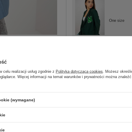
One size
ciemny zielony
ość
w celu realizacji usług zgodnie z
Polityką dotyczącą cookies
. Możesz określi
eglądarce. Więcej informacji na temat warunków i prywatności można znaleźć
ZA
Masz pytanie? Chętnie pomożem
cookie (wymagane)
Zadzwoń
+48 601 547 740
kie
skład materiału : 85% bawełna, 15% e
sposób prania : pranie w pralce w 30°
kie