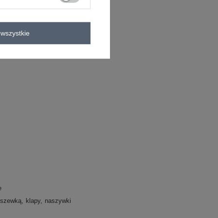
P
wszystkie
e
dszewką
klapy
naszywki