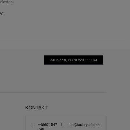
elastan
0°C
ZAPISZ SIĘ DO NEWSLETTERA
KONTAKT
+48601 547
hurt@factoryprice.eu
740