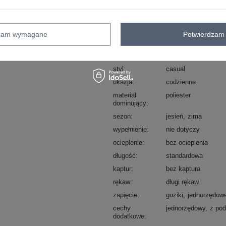
Kod produktu
LK-MA-509286-1.46
Marka
LAKERTA
dzam wymagane
Potwierdzam 
wzór
gładki
dominujący
typ produktu
marynarka/żakiet
styl
casual
okazja
codzienne
materiał
poliester
dominujący
sezon
jesień
zima
wypełnienie
nie dotyczy
ocieplenie
bez ocieplenia
długość
standardowa
kaptur
bez kaptura
rękaw
długi rękaw
zapięcie
guziki
jednorzędow
cechy
jednorzędowy
z po
dodatkowe