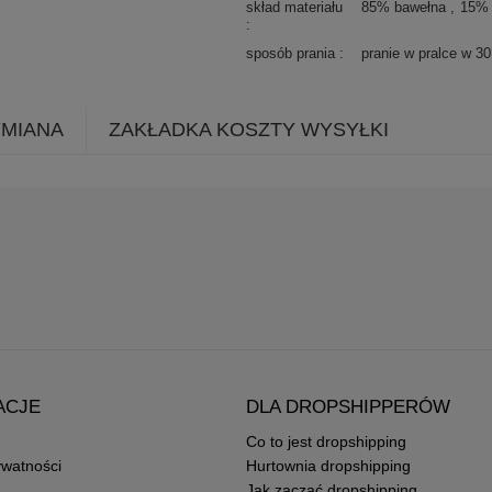
skład materiału
85% bawełna
15% 
sposób prania
pranie w pralce w 3
YMIANA
ZAKŁADKA KOSZTY WYSYŁKI
ACJE
DLA DROPSHIPPERÓW
Co to jest dropshipping
ywatności
Hurtownia dropshipping
Jak zacząć dropshipping