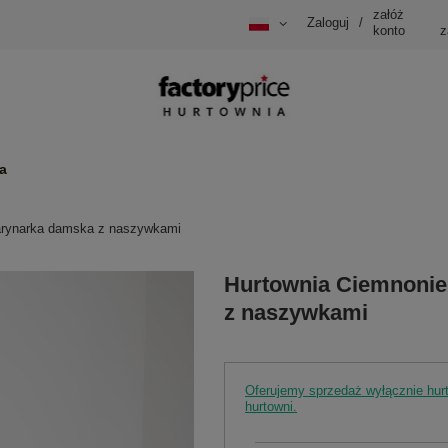
załóż
Zaloguj
/
konto
z
a
arynarka damska z naszywkami
Hurtownia Ciemnonie
z naszywkami
Oferujemy sprzedaż wyłącznie hu
hurtowni.