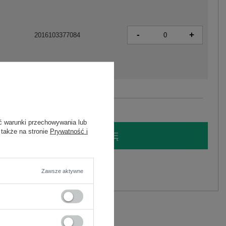
-
+
2016103377084
Zobacz wszystkie kolory (+1)
ć warunki przechowywania lub
 także na stronie
Prywatność i
LOGUJ SIĘ I ZOBACZ CENĘ
y.
Zawsze aktywne
Zadaj pytanie
lastan
C