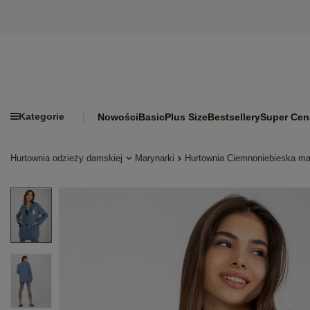
Kategorie
Nowości
Basic
Plus Size
Bestsellery
Super Cen
Hurtownia odzieży damskiej
Marynarki
Hurtownia Ciemnoniebieska m