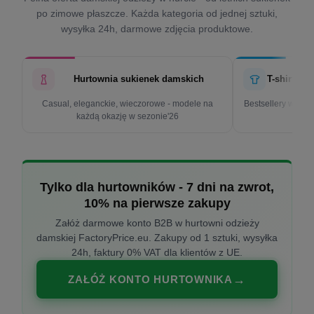
po zimowe płaszcze. Każda kategoria od jednej sztuki,
wysyłka 24h, darmowe zdjęcia produktowe.
Hurtownia sukienek damskich
T-shirty d
Casual, eleganckie, wieczorowe - modele na
Bestsellery w cen
każdą okazję w sezonie'26
k
Tylko dla hurtowników - 7 dni na zwrot,
10% na pierwsze zakupy
Załóż darmowe konto B2B w hurtowni odzieży
damskiej FactoryPrice.eu. Zakupy od 1 sztuki, wysyłka
24h, faktury 0% VAT dla klientów z UE.
ZAŁÓŻ KONTO HURTOWNIKA