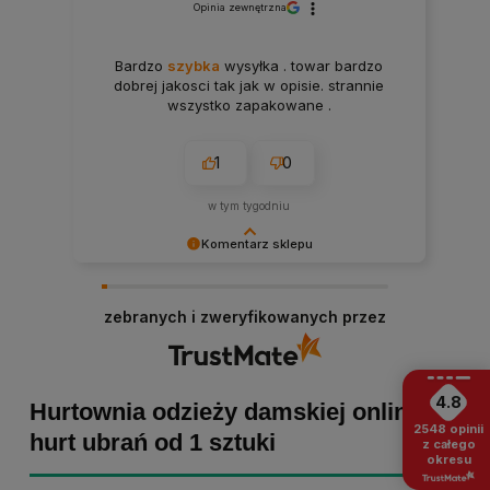
Opinia zewnętrzna
Bardzo
szybka
wysyłka . towar bardzo
dobrej jakosci tak jak w opisie. strannie
wszystko zapakowane .
1
0
w tym tygodniu
Komentarz sklepu
Paulina Grabarczyk dziękujemy za poświęcony
czas i dodaną opinię! Takie słowa dodają nam
zebranych i zweryfikowanych przez
skrzydeł, dlatego tym bardziej cieszymy się, że
zakup przebiegł pomyślnie. Obiecujemy
utrzymać dobrą passę - zapraszamy ponownie! :)
4.8
Hurtownia odzieży damskiej online -
2548
opinii
hurt ubrań od 1 sztuki
z całego
okresu