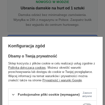
NOWOŚCI W MODZIE
Ubrania damskie na hurt od 1 sztuki
Damska odzież bez minimalnego zamówienia.
Wysyłka w 24h z magazynu w Polsce. Zaopatrz butik
bez wyjazdu do centrum hurtowego.
ONLINE
Konfiguracja zgód
Odzież damska hurtowo online
Internetowa hurtownia damska z plikiem XML/CSV.
Dbamy o Twoją prywatność
Integracja z WooCommerce, Shopify, BaseLinker.
Sklep korzysta z plików cookie w celu realizacji usług zgodnie z
Aktualizacja stanów co godzinę.
Polityką dotyczącą cookies
. Możesz określić warunki
przechowywania lub dostępu do cookie w Twojej przeglądarce.
Więcej informacji na temat warunków i prywatności można
znaleźć także na stronie
Prywatność i warunki Google
.
DROPSHIPPING
Damskie ubrania w dropshippingu
Zawsze
Funkcjonalne pliki cookie (wymagane)
Hurt odzieży damskiej z wysyłką na etykiecie Twojego
aktywne
sklepu w całej UE. Zero magazynu, zero
zamrożonego kapitału.