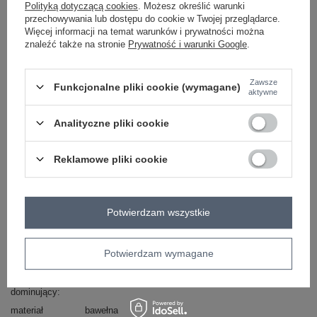
Polityką dotyczącą cookies
. Możesz określić warunki
Masz pytanie? Chętnie pomożemy.
przechowywania lub dostępu do cookie w Twojej przeglądarce.
Zadzwoń
+48 601 547 740
Zadaj pytanie
Więcej informacji na temat warunków i prywatności można
znaleźć także na stronie
Prywatność i warunki Google
.
Hurtownia Beżowy dwuczęściowy komplet elegancki
z wiązaniem .
Zawsze
Funkcjonalne pliki cookie (wymagane)
komplet zawiera: spodnie, marynarkę
aktywne
dodatki: pasek materiałowy, kieszenie, klapy, gumka
w pasie
Analityczne pliki cookie
skład materiału: 65% bawełna, 30% poliester, 5%
elastan
Reklamowe pliki cookie
sposób prania: pranie w pralce w 30°
Kod produktu
LK-KMPL-508173.25
Marka
LAKERTA
Potwierdzam wszystkie
typ produktu
marynarka+spodnie
styl
elegancki
klasyczny
Potwierdzam wymagane
okazja
codzienne
do pracy
wizytowe
wzór
gładki
dominujący
materiał
bawełna