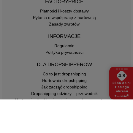
FACTORYPRICE
Płatności i koszty dostawy
Pytania o współpracę z hurtownią
Zasady zwrotów
INFORMACJE
Regulamin
Polityka prywatności
DLA DROPSHIPPERÓW
Co to jest dropshipping
4.8
Hurtownia dropshipping
2546
opinii
Jak zacząć dropshipping
z całego
okresu
Dropshipping odzieży – przewodnik
Hurtownia dla sklepów stacjonarnych – zaopatrzenie
butiku od 1 sztuki
KONTAKT