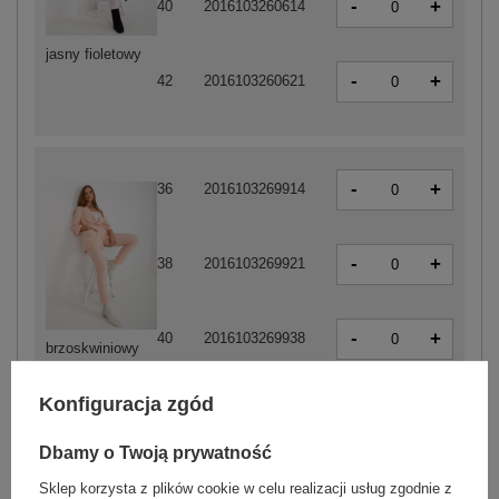
-
+
40
2016103260614
jasny fioletowy
-
+
42
2016103260621
-
+
36
2016103269914
-
+
38
2016103269921
-
+
40
2016103269938
brzoskwiniowy
Konfiguracja zgód
Dbamy o Twoją prywatność
ZALOGUJ SIĘ I ZOBACZ CENĘ
Sklep korzysta z plików cookie w celu realizacji usług zgodnie z