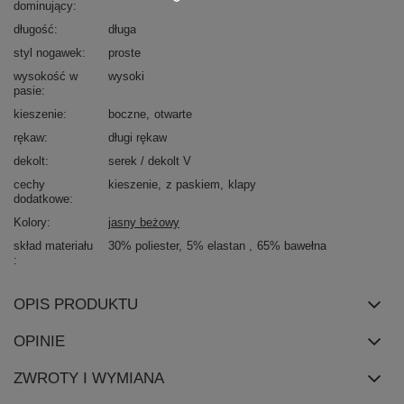
dominujący
długość
długa
styl nogawek
proste
wysokość w
wysoki
pasie
kieszenie
boczne
otwarte
rękaw
długi rękaw
dekolt
serek / dekolt V
cechy
kieszenie
z paskiem
klapy
dodatkowe
Kolory
jasny beżowy
skład materiału
30% poliester
5% elastan
65% bawełna
OPIS PRODUKTU
OPINIE
ZWROTY I WYMIANA