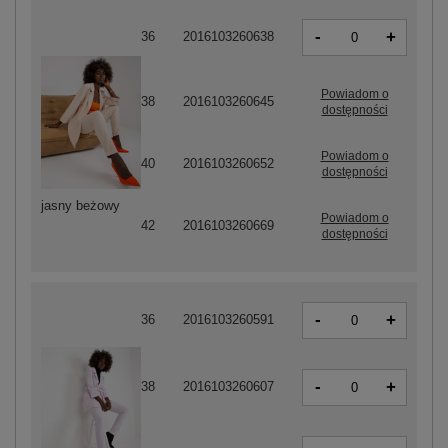
-
+
36
2016103260638
Powiadom o
38
2016103260645
dostępności
Powiadom o
40
2016103260652
dostępności
jasny beżowy
Powiadom o
42
2016103260669
dostępności
-
+
36
2016103260591
-
+
38
2016103260607