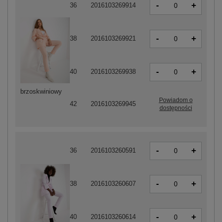
-
+
36
2016103269914
-
+
38
2016103269921
-
+
40
2016103269938
brzoskwiniowy
Powiadom o
42
2016103269945
dostępności
-
+
36
2016103260591
-
+
38
2016103260607
-
+
40
2016103260614