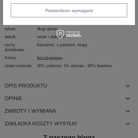
wysokość w
wysoki
Potwierdzam wymagane
pasie
kieszenie
boczne
otwarte
rękaw
długi rękaw
dekolt
serek / dekolt V
cechy
kieszenie
z paskiem
klapy
dodatkowe
Kolory
brzoskwiniowy
skład materiału
30% poliester
5% elastan
65% bawełna
OPIS PRODUKTU
OPINIE
ZWROTY I WYMIANA
ZAKŁADKA KOSZTY WYSYŁKI
Z naszego bloga