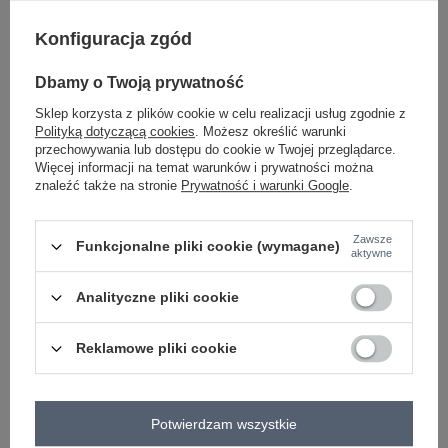
Hurt Brzoskwiniowy komplet elegancki z paskiem
Konfiguracja zgód
wiązanym .
komplet zawiera: spodnie, marynarkę
Dbamy o Twoją prywatność
dodatki: pasek materiałowy, kieszenie, klapy, gumka
w pasie
Sklep korzysta z plików cookie w celu realizacji usług zgodnie z
skład materiału: 65% bawełna, 30% poliester, 5%
Polityką dotyczącą cookies
. Możesz określić warunki
elastan
przechowywania lub dostępu do cookie w Twojej przeglądarce.
sposób prania: pranie w pralce w 30°C
Więcej informacji na temat warunków i prywatności można
znaleźć także na stronie
Prywatność i warunki Google
.
Kod produktu
LK-KMPL-508173.25
Marka
LAKERTA
Zawsze
Funkcjonalne pliki cookie (wymagane)
aktywne
typ produktu
marynarka+spodnie
styl
elegancki
klasyczny
Analityczne pliki cookie
okazja
codzienne
do pracy
wizytowe
wzór
gładki
Reklamowe pliki cookie
dominujący
materiał
bawełna
dominujący
długość
długa
Potwierdzam wszystkie
styl nogawek
proste