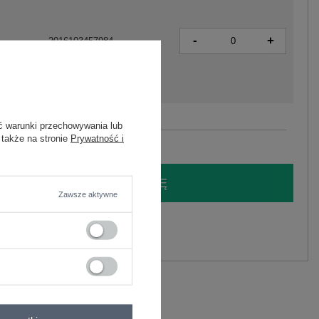
-
+
2016103457984
ć warunki przechowywania lub
Zobacz wszystkie kolory (+6)
 także na stronie
Prywatność i
LOGUJ SIĘ I ZOBACZ CENĘ
Zawsze aktywne
y.
Zadaj pytanie
liester
C