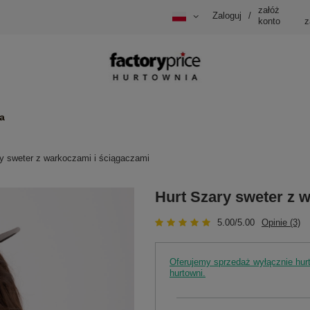
załóż
Zaloguj
/
konto
z
a
y sweter z warkoczami i ściągaczami
Hurt Szary sweter z 
5.00/5.00
Opinie (3)
Oferujemy sprzedaż wyłącznie hu
hurtowni.