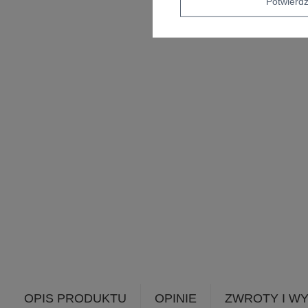
Potwier
OPIS PRODUKTU
OPINIE
ZWROTY I W