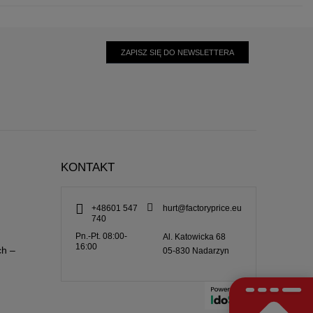
ZAPISZ SIĘ DO NEWSLETTERA
KONTAKT
+48601 547
hurt@factoryprice.eu
740
Pn.-Pt. 08:00-
Al. Katowicka 68
16:00
ch –
05-830
Nadarzyn