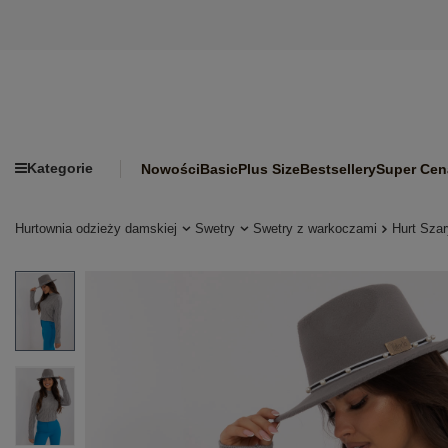
Kategorie
Nowości
Basic
Plus Size
Bestsellery
Super Cen
Hurtownia odzieży damskiej
Swetry
Swetry z warkoczami
Hurt Szar