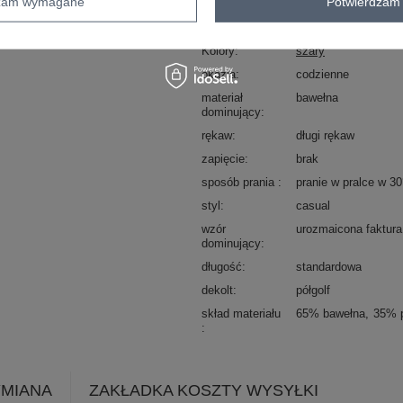
dzam wymagane
Potwierdzam 
Kod produktu
AT-SW-2235.00P
Marka
WOOL FASHION IT
Kolory
szary
okazja
codzienne
materiał
bawełna
dominujący
rękaw
długi rękaw
zapięcie
brak
sposób prania
pranie w pralce w 3
styl
casual
wzór
urozmaicona faktura
dominujący
długość
standardowa
dekolt
półgolf
skład materiału
65% bawełna
35% p
YMIANA
ZAKŁADKA KOSZTY WYSYŁKI