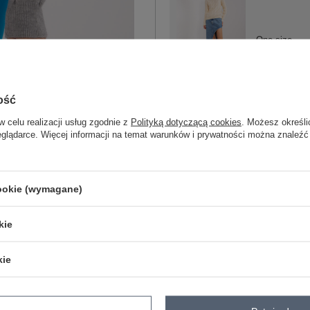
One size
jasny beżowy
ość
w celu realizacji usług zgodnie z
Polityką dotyczącą cookies
. Możesz określi
eglądarce. Więcej informacji na temat warunków i prywatności można znaleźć
ZA
cookie (wymagane)
Masz pytanie? Chętnie pomożem
kie
Zadzwoń
+48 601 547 740
kie
skład materiału : 65% bawełna, 35% po
sposób prania : pranie w pralce w 30°