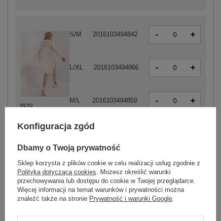
-
+
S/M
2016103494842
-
+
L/XL
2016103494866
-
+
M/L
2016103494859
ecru
Konfiguracja zgód
-
Dbamy o Twoją prywatność
+
S/M
5906694060281
Sklep korzysta z plików cookie w celu realizacji usług zgodnie z
Polityką dotyczącą cookies
. Możesz określić warunki
-
+
przechowywania lub dostępu do cookie w Twojej przeglądarce.
L/XL
5906694060304
Więcej informacji na temat warunków i prywatności można
znaleźć także na stronie
Prywatność i warunki Google
.
-
+
M/L
5906694060298
ciemny beżowy