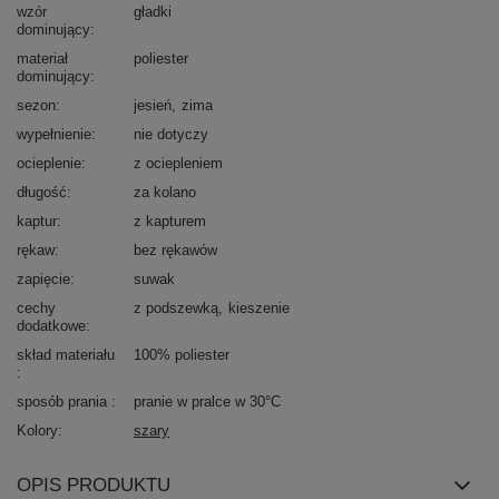
wzór
gładki
dominujący
materiał
poliester
dominujący
sezon
jesień
zima
wypełnienie
nie dotyczy
ocieplenie
z ociepleniem
długość
za kolano
kaptur
z kapturem
rękaw
bez rękawów
zapięcie
suwak
cechy
z podszewką
kieszenie
dodatkowe
skład materiału
100% poliester
sposób prania
pranie w pralce w 30°C
Kolory
szary
OPIS PRODUKTU