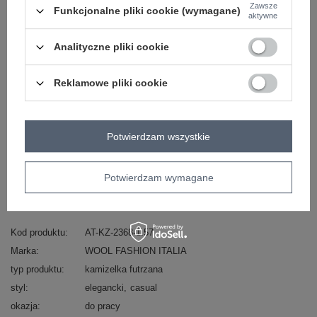
Zawsze
Funkcjonalne pliki cookie (wymagane)
aktywne
Analityczne pliki cookie
Zobacz wszystkie kolory (+12)
Reklamowe pliki cookie
ZALOGUJ SIĘ I ZOBACZ CENĘ
Potwierdzam wszystkie
Masz pytanie? Chętnie pomożemy.
Zadzwoń
+48 601 547 740
Zadaj pytanie
Potwierdzam wymagane
skład materiału : 100% poliester
sposób prania : pranie w pralce w 30°C
Kod produktu
AT-KZ-2368-1.57
Marka
WOOL FASHION ITALIA
typ produktu
kamizelka futrzana
styl
elegancki
casual
okazja
do pracy