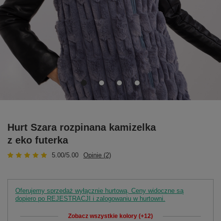
Hurt Szara rozpinana kamizelka
z eko futerka
5.00/5.00
Opinie (2)
Oferujemy sprzedaż wyłącznie hurtową. Ceny widoczne są
dopiero po REJESTRACJI i zalogowaniu w hurtowni.
Zobacz wszystkie kolory (+12)