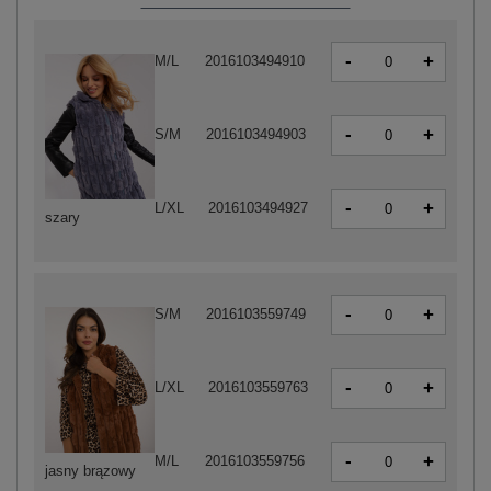
-
+
M/L
2016103494910
-
+
S/M
2016103494903
-
+
L/XL
2016103494927
szary
-
+
S/M
2016103559749
-
+
L/XL
2016103559763
-
+
M/L
2016103559756
jasny brązowy