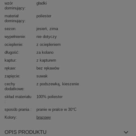
wzór
gładki
dominujący
materiał
poliester
dominujący
sezon
jesień
zima
wypełnienie
nie dotyczy
ocieplenie
z ociepleniem
długość
za kolano
kaptur
z kapturem
rękaw
bez rękawów
zapięcie
suwak
cechy
z podszewką
kieszenie
dodatkowe
skład materiału
100% poliester
sposób prania
pranie w pralce w 30°C
Kolory
brązowy
OPIS PRODUKTU