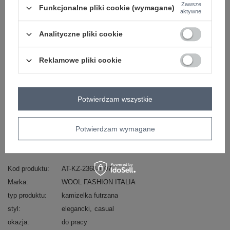
Zawsze
Funkcjonalne pliki cookie (wymagane)
aktywne
Analityczne pliki cookie
Zobacz wszystkie kolory (+12)
Reklamowe pliki cookie
ZALOGUJ SIĘ I ZOBACZ CENĘ
Potwierdzam wszystkie
Masz pytanie? Chętnie pomożemy.
Zadzwoń
+48 601 547 740
Zadaj pytanie
Potwierdzam wymagane
skład materiału : 100% poliester
sposób prania : pranie w pralce w 30°C
Kod produktu
AT-KZ-2368-1.07
Marka
WOOL FASHION ITALIA
typ produktu
kamizelka futrzana
styl
elegancki
casual
okazja
do pracy