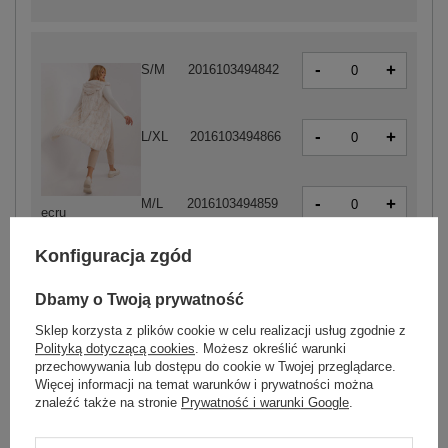
-
+
S/M
2016103494842
-
+
L/XL
2016103494866
-
+
M/L
2016103494859
ecru
Konfiguracja zgód
-
Dbamy o Twoją prywatność
+
S/M
5906694060281
Sklep korzysta z plików cookie w celu realizacji usług zgodnie z
Polityką dotyczącą cookies
. Możesz określić warunki
-
+
przechowywania lub dostępu do cookie w Twojej przeglądarce.
L/XL
5906694060304
Więcej informacji na temat warunków i prywatności można
znaleźć także na stronie
Prywatność i warunki Google
.
-
+
M/L
5906694060298
ciemny beżowy