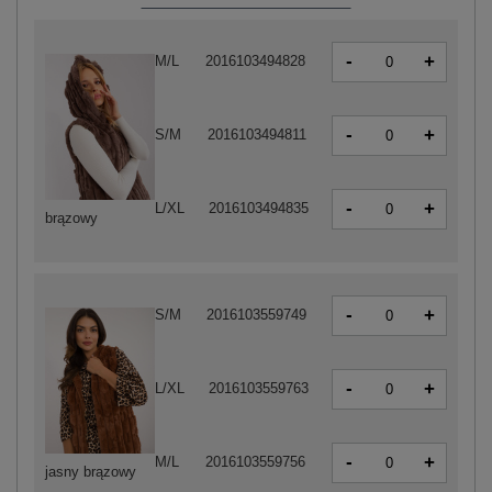
-
+
M/L
2016103494828
-
+
S/M
2016103494811
-
+
L/XL
2016103494835
brązowy
-
+
S/M
2016103559749
-
+
L/XL
2016103559763
-
+
M/L
2016103559756
jasny brązowy