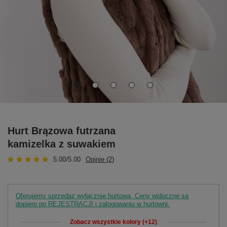
Hurt Brązowa futrzana
kamizelka z suwakiem
5.00/5.00
Opinie (2)
Oferujemy sprzedaż wyłącznie hurtową. Ceny widoczne są
dopiero po REJESTRACJI i zalogowaniu w hurtowni.
Zobacz wszystkie kolory (+12)