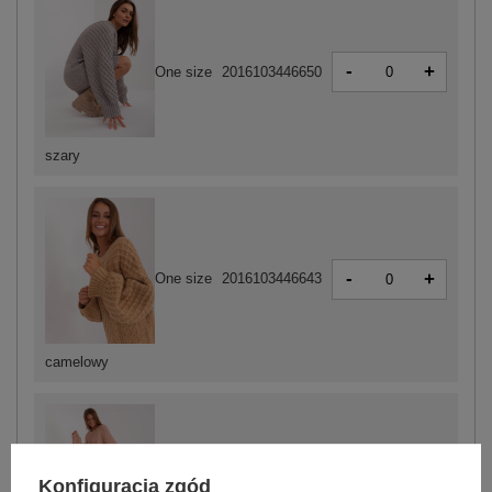
-
+
One size
2016103446650
szary
-
+
One size
2016103446643
camelowy
-
Konfiguracja zgód
+
One size
2016103446636