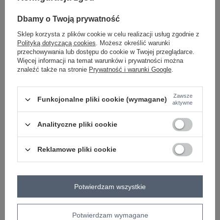
Dbamy o Twoją prywatność
Sklep korzysta z plików cookie w celu realizacji usług zgodnie z
ciemny różowy
Polityką dotyczącą cookies
. Możesz określić warunki
przechowywania lub dostępu do cookie w Twojej przeglądarce.
Więcej informacji na temat warunków i prywatności można
Zobacz wszystkie kolory (+8)
znaleźć także na stronie
Prywatność i warunki Google
.
ZALOGUJ SIĘ I ZOBACZ CENĘ
Zawsze
Funkcjonalne pliki cookie (wymagane)
aktywne
Masz pytanie? Chętnie pomożemy.
Analityczne pliki cookie
Zadzwoń
+48 601 547 740
Zadaj pytanie
Reklamowe pliki cookie
skład materiału : 42% akryl, 28% nylon, 30%
poliester
sposób prania : pranie ręczne
Potwierdzam wszystkie
Kod produktu
AT-SW-2367-2.64P
Marka
WOOL FASHION ITALIA
Potwierdzam wymagane