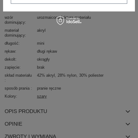
typ produktu
sukienka dzianinowa
fason
sukienka oversize
sukienka prosta
wzór
urozmaicona faktura materiału
dominujący
materiał
akryl
dominujący
długość
mini
rękaw
długi rękaw
dekolt
okrągły
zapięcie
brak
skład materiału
42% akryl
28% nylon
30% poliester
sposób prania
pranie ręczne
Kolory
szary
OPIS PRODUKTU
OPINIE
ZWROTY I WYMIANA