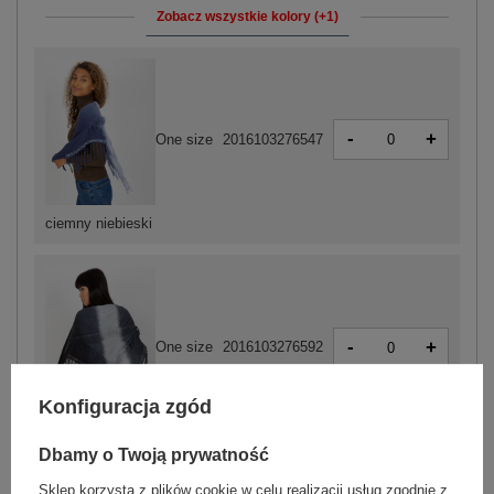
Zobacz wszystkie kolory (+1)
-
+
One size
2016103276547
ciemny niebieski
-
+
One size
2016103276592
Konfiguracja zgód
granatowy
Dbamy o Twoją prywatność
Sklep korzysta z plików cookie w celu realizacji usług zgodnie z