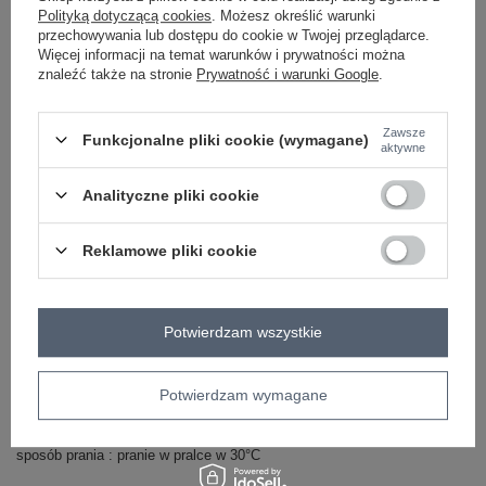
Polityką dotyczącą cookies
. Możesz określić warunki
przechowywania lub dostępu do cookie w Twojej przeglądarce.
Więcej informacji na temat warunków i prywatności można
-
+
One size
2016103276561
znaleźć także na stronie
Prywatność i warunki Google
.
Zawsze
Funkcjonalne pliki cookie (wymagane)
fioletowy
aktywne
Analityczne pliki cookie
Zobacz wszystkie kolory (+1)
Reklamowe pliki cookie
ZALOGUJ SIĘ I ZOBACZ CENĘ
Potwierdzam wszystkie
Masz pytanie? Chętnie pomożemy.
Zadzwoń
+48 601 547 740
Zadaj pytanie
Potwierdzam wymagane
Niebieska damska muślinowa chusta z bawełny .
skład materiału : 100% bawełna
sposób prania : pranie w pralce w 30°C