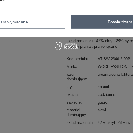
ZA
Masz pytanie? Chętnie pomożem
dzam wymagane
Potwierdzam 
Zadzwoń
+48 601 547 740
skład materiału : 42% akryl, 28% nyl
sposób prania : pranie ręczne
Kod produktu
AT-SW-2346-2.99P
Marka
WOOL FASHION IT
wzór
urozmaicona faktura
dominujący
styl
casual
okazja
codzienne
zapięcie
guziki
materiał
akryl
dominujący
skład materiału
42% akryl
28% nyl