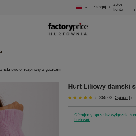
załóż
Zaloguj
/
konto
z
a
damski sweter rozpinany z guzikami
Hurt Liliowy damski 
5.00/5.00
Opinie (1)
Oferujemy sprzedaż wyłącznie hu
hurtowni.