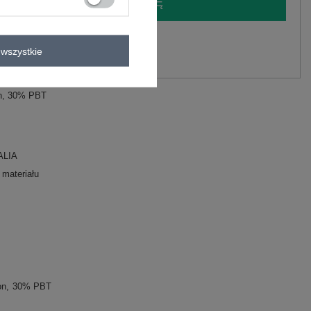
LOGUJ SIĘ I ZOBACZ CENĘ
y.
wszystkie
Zadaj pytanie
on, 30% PBT
ALIA
 materiału
on
30% PBT