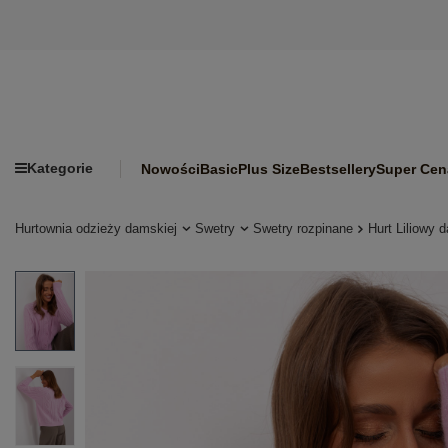
Kategorie
Nowości
Basic
Plus Size
Bestsellery
Super Cen
Hurtownia odzieży damskiej
Swetry
Swetry rozpinane
Hurt Liliowy 