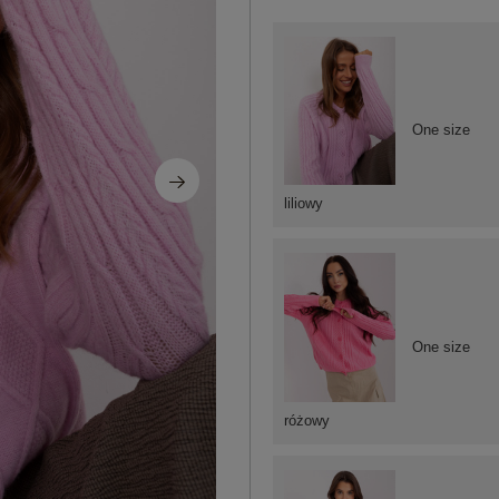
One size
liliowy
One size
różowy