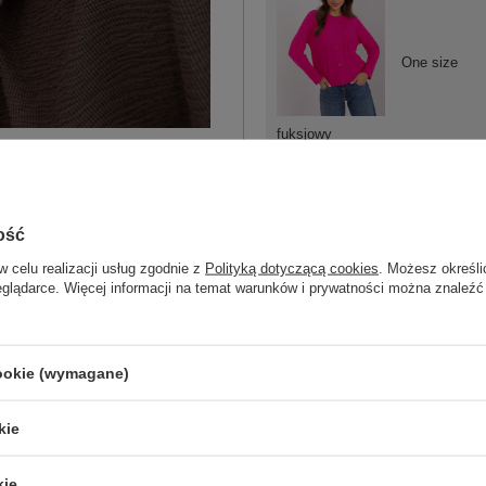
One size
fuksjowy
ość
w celu realizacji usług zgodnie z
Polityką dotyczącą cookies
. Możesz określi
One size
eglądarce. Więcej informacji na temat warunków i prywatności można znaleźć
ciemny różowy
cookie (wymagane)
kie
kie