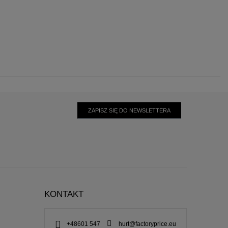
ZAPISZ SIĘ DO NEWSLETTERA
KONTAKT
+48601 547
hurt@factoryprice.eu