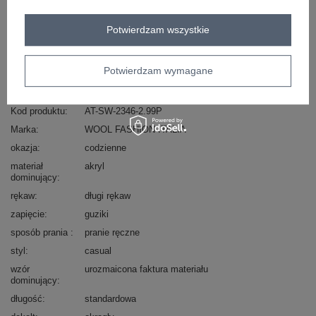
Masz pytanie? Chętnie pomożemy.
Potwierdzam wszystkie
Zadzwoń
+48 601 547 740
Zadaj pytanie
skład materiału : 42% akryl, 28% nylon, 30% PBT
Potwierdzam wymagane
sposób prania : pranie w pralce w 30°C
Kod produktu
AT-SW-2346-2.99P
Marka
WOOL FASHION ITALIA
okazja
codzienne
materiał
akryl
dominujący
rękaw
długi rękaw
zapięcie
guziki
sposób prania
pranie ręczne
styl
casual
wzór
urozmaicona faktura materiału
dominujący
długość
standardowa