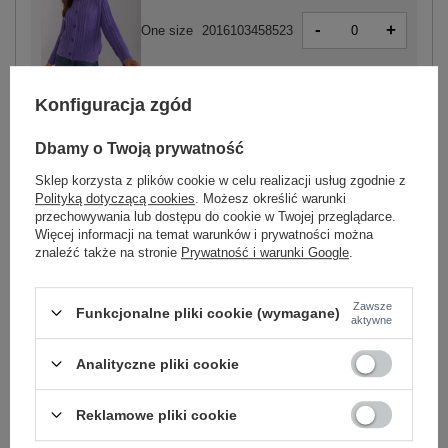
-
+
One size
2016103458523
Konfiguracja zgód
fioletowy
Dbamy o Twoją prywatność
Sklep korzysta z plików cookie w celu realizacji usług zgodnie z
Polityką dotyczącą cookies
. Możesz określić warunki
-
przechowywania lub dostępu do cookie w Twojej przeglądarce.
+
One size
2016103458387
Więcej informacji na temat warunków i prywatności można
znaleźć także na stronie
Prywatność i warunki Google
.
różowy
Zawsze
Funkcjonalne pliki cookie (wymagane)
aktywne
Zobacz wszystkie kolory (+9)
Analityczne pliki cookie
ZALOGUJ SIĘ I ZOBACZ CENĘ
Reklamowe pliki cookie