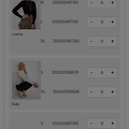
-
+
M
2016102497301
-
+
L
2016102497318
czarny
-
+
XL
2016102497325
-
+
S
2016103309078
-
+
XL
2016103309108
biały
-
+
S
2016102497455