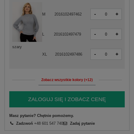
-
+
M
2016102497462
-
+
L
2016102497479
szary
-
+
XL
2016102497486
Zobacz wszystkie kolory (+12)
ZALOGUJ SIĘ I ZOBACZ CENĘ
Masz pytanie? Chętnie pomożemy.
Zadzwoń
+48 601 547 740
Zadaj pytanie