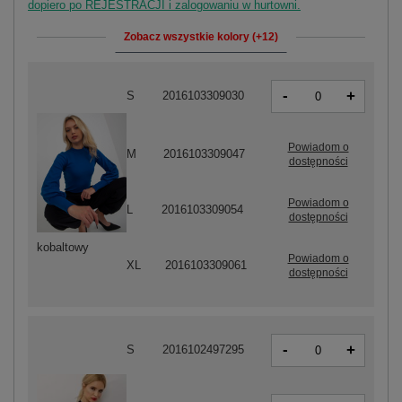
dopiero po REJESTRACJI i zalogowaniu w hurtowni.
Zobacz wszystkie kolory (+12)
-
+
S
2016103309030
Powiadom o
M
2016103309047
dostępności
Powiadom o
L
2016103309054
dostępności
kobaltowy
Powiadom o
XL
2016103309061
dostępności
-
+
S
2016102497295