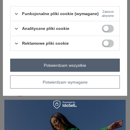
cechy
materiał prążkowany
bufiasty rękaw
dodatkowe
Zawsze
Funkcjonalne pliki cookie (wymagane)
aktywne
OPIS PRODUKTU
Analityczne pliki cookie
OPINIE
Reklamowe pliki cookie
ZWROTY I WYMIANA
ZAKŁADKA KOSZTY WYSYŁKI
Potwierdzam wszystkie
Z naszego bloga
Potwierdzam wymagane
TikTok Challenge i 5 Stylizacji z Hurtowni Odzieży
Factoryprice