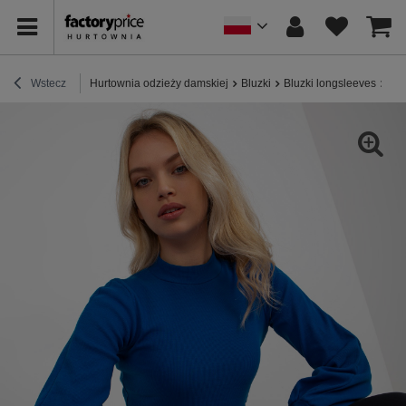
Wstecz
Hurtownia odzieży damskiej
Bluzki
Bluzki longsleeves
Hur