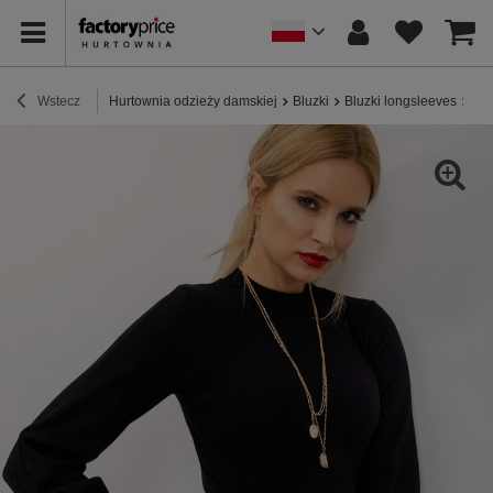
Wstecz
Hurtownia odzieży damskiej
Bluzki
Bluzki longsleeves
Cza