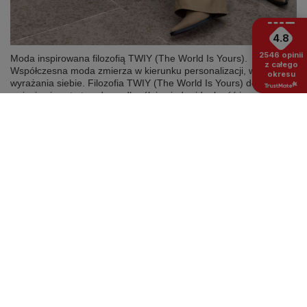
4.8
2546
opinii
Moda inspirowana filozofią TWIY (The World Is Yours).
z całego
Współczesna moda zmierza w kierunku personalizacji, wygody i
okresu
wyrażania siebie. Filozofia TWIY (The World Is Yours) doskonale
wpisuje się w te trendy, podkreślając indywidualność i
niezależność każdego człowieka. W hurtowni odzieży
Factoryprice.eu znajdziesz kolekcje, które pozwolą Twoim
klientom wyrażać siebie poprzez ubiór, niezależnie od ich stylu
czy okazji. Niezależność, odwaga i pewność siebie to cechy, które
coraz częściej stają się kluczowymi elementami modowych
wyborów. A produkty dostępne w naszej hurtowni bez wątpienia
idealnie odpowiadają na te potrzeby.
Czytaj więcej
BĄDŹ BLISKO NAS