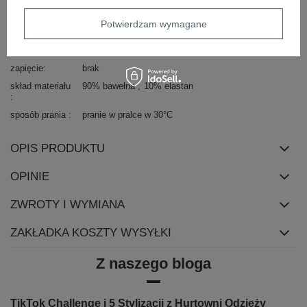
typ produktu
bluzka codzienna
bluzka dopasowana
materiał
bawełna
Potwierdzam wymagane
dominujący
długość
standardowa
zapięcie
brak
skład materiału
90% bawełna
10% elastan
sposób prania
pranie w pralce w 30°C
OPIS PRODUKTU
OPINIE
ZWROTY I WYMIANA
ZAKŁADKA KOSZTY WYSYŁKI
Z naszego bloga
TikTok Challenge i 5 Stylizacji z Hurtowni Odzieży