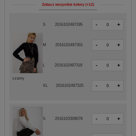
Zobacz wszystkie kolory (+12)
-
+
S
2016102497295
-
+
M
2016102497301
-
+
L
2016102497318
czarny
-
+
XL
2016102497325
-
+
S
2016103309078