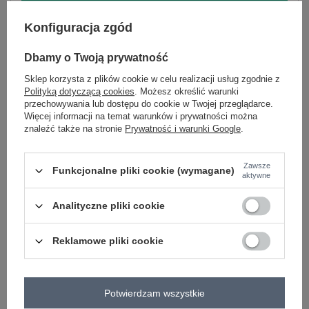
ZALOGUJ SIĘ I ZOBACZ CENĘ
Konfiguracja zgód
Masz pytanie? Chętnie pomożemy.
Dbamy o Twoją prywatność
Zadzwoń
+48 601 547 740
Zadaj pytanie
Sklep korzysta z plików cookie w celu realizacji usług zgodnie z
Polityką dotyczącą cookies
. Możesz określić warunki
przechowywania lub dostępu do cookie w Twojej przeglądarce.
skład materiału : 90% bawełna , 10% elastan
Więcej informacji na temat warunków i prywatności można
sposób prania : pranie w pralce w 30°C
znaleźć także na stronie
Prywatność i warunki Google
.
Kod produktu
RV-BZ-5223.15
Marka
RUE PARIS
Zawsze
Funkcjonalne pliki cookie (wymagane)
aktywne
wzór
gładki
dominujący
Analityczne pliki cookie
dekolt
półgolf
rękaw
długi rękaw
Reklamowe pliki cookie
styl
vintage
okazja
codzienne
do pracy
cechy
materiał prążkowany
bufiasty rękaw
Potwierdzam wszystkie
dodatkowe