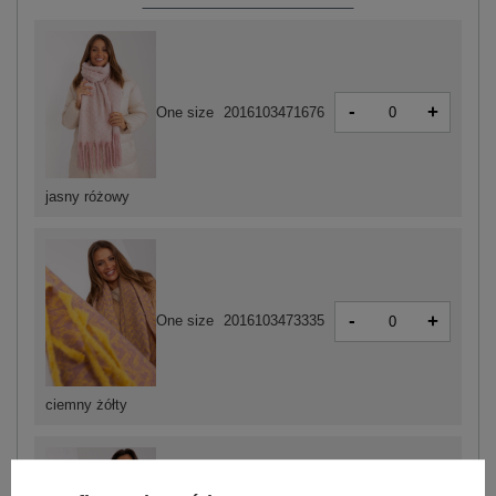
-
+
One size
2016103471676
jasny różowy
-
+
One size
2016103473335
ciemny żółty