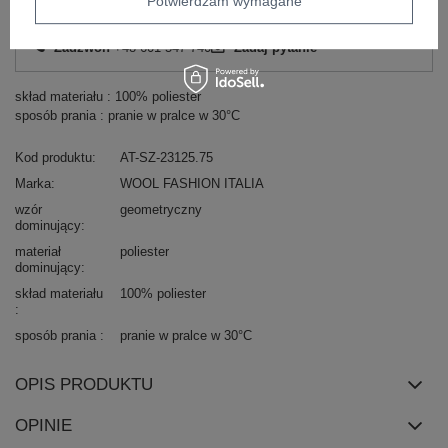
Potwierdzam wymagane
Masz pytanie? Chętnie pomożemy.
Zadzwoń
+48 601 547 740
Zadaj pytanie
skład materiału : 100% poliester
sposób prania : pranie w pralce w 30°C
Kod produktu
AT-SZ-23125.75
Marka
WOOL FASHION ITALIA
wzór
geometryczny
dominujący
materiał
poliester
dominujący
skład materiału
100% poliester
sposób prania
pranie w pralce w 30°C
OPIS PRODUKTU
OPINIE