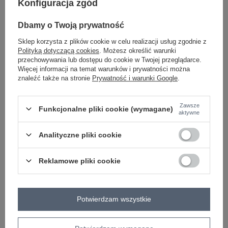
Konfiguracja zgód
-
+
One size
2016103471584
Dbamy o Twoją prywatność
Sklep korzysta z plików cookie w celu realizacji usług zgodnie z
Polityką dotyczącą cookies
. Możesz określić warunki
zielony
przechowywania lub dostępu do cookie w Twojej przeglądarce.
Więcej informacji na temat warunków i prywatności można
znaleźć także na stronie
Prywatność i warunki Google
.
Zawsze
Funkcjonalne pliki cookie (wymagane)
-
+
One size
2016103473342
aktywne
Analityczne pliki cookie
pomarańczowy
Reklamowe pliki cookie
Zobacz wszystkie kolory (+14)
Potwierdzam wszystkie
ZALOGUJ SIĘ I ZOBACZ CENĘ