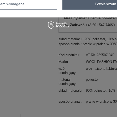
ZA
dzam wymagane
Potwierdzam 
Masz pytanie? Chętnie pomożem
Zadzwoń
+48 601 547 740
skład materiału : 90% poliester, 10% 
sposób prania : pranie w pralce w 30°
Kod produktu
AT-RK-239507.94P
Marka
WOOL FASHION IT
wzór
urozmaicona faktura
dominujący
materiał
poliester
dominujący
skład materiału
90% poliester
10% 
sposób prania
pranie w pralce w 3