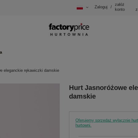
załóż
Zaloguj
/
konto
z
a
e eleganckie rękawiczki damskie
Hurt Jasnoróżowe ele
damskie
Oferujemy sprzedaż wyłącznie hu
hurtowni.