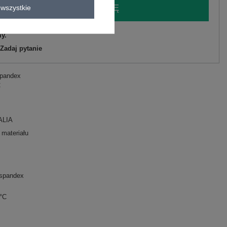
LOGUJ SIĘ I ZOBACZ CENĘ
wszystkie
y.
Zadaj pytanie
spandex
C
ALIA
 materiału
spandex
0°C