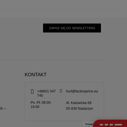
ZAPISZ SIĘ DO NEWSLETTERA
KONTAKT
+48601 547
hurt@factoryprice.eu
740
Pn.-Pt. 08:00-
Al. Katowicka 68
16:00
ch –
05-830
Nadarzyn