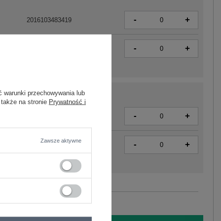
-
+
2016103483419
-
+
2016103483426
ć warunki przechowywania lub
 także na stronie
Prywatność i
-
+
2016103483471
Zawsze aktywne
-
+
2016103483488
Zobacz wszystkie kolory (+13)