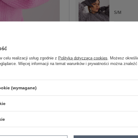
S/M
L/XL
ciemny szary
ość
w celu realizacji usług zgodnie z
Polityką dotyczącą cookies
. Możesz określi
eglądarce. Więcej informacji na temat warunków i prywatności można znaleźć
S/M
cookie (wymagane)
L/XL
beżowy
kie
kie