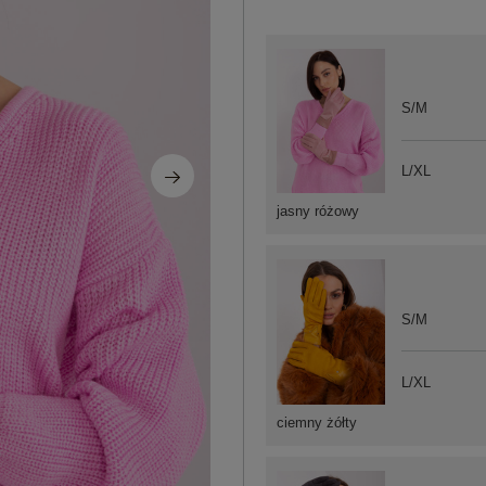
S/M
L/XL
jasny różowy
S/M
L/XL
ciemny żółty