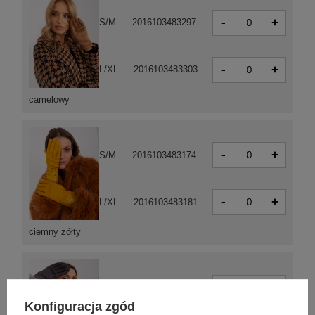
-
+
S/M
2016103483297
-
+
L/XL
2016103483303
camelowy
-
+
S/M
2016103483174
-
+
L/XL
2016103483181
ciemny żółty
-
+
S/M
2016103483419
Konfiguracja zgód