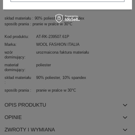
Zadzwoń
+48 601 547 740
Zadaj pytanie
skład materiału : 90% poliester, 10% spandex
sposób prania : pranie w pralce w 30°C
Kod produktu
AT-RK-239507.61P
Marka
WOOL FASHION ITALIA
wzór
urozmaicona faktura materiału
dominujący
materiał
poliester
dominujący
skład materiału
90% poliester
10% spandex
sposób prania
pranie w pralce w 30°C
OPIS PRODUKTU
OPINIE
ZWROTY I WYMIANA