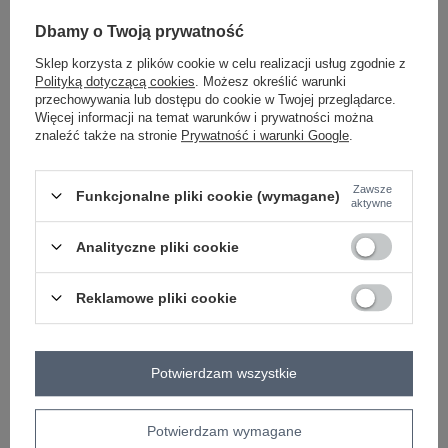
-
+
L/XL
2016103483426
Dbamy o Twoją prywatność
Sklep korzysta z plików cookie w celu realizacji usług zgodnie z
ciemny szary
Polityką dotyczącą cookies
. Możesz określić warunki
przechowywania lub dostępu do cookie w Twojej przeglądarce.
Więcej informacji na temat warunków i prywatności można
znaleźć także na stronie
Prywatność i warunki Google
.
-
+
S/M
2016103483471
Zawsze
Funkcjonalne pliki cookie (wymagane)
aktywne
-
+
L/XL
2016103483488
Analityczne pliki cookie
beżowy
Reklamowe pliki cookie
Zobacz wszystkie kolory (+13)
Potwierdzam wszystkie
ZALOGUJ SIĘ I ZOBACZ CENĘ
Potwierdzam wymagane
Masz pytanie? Chętnie pomożemy.