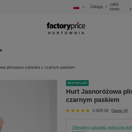
załóż
Zaloguj
/
konto
z
a
owa plisowana sukienka z czarnym paskiem
BESTSELLER
Hurt Jasnoróżowa pli
czarnym paskiem
5.00/5.00
Opinie (4)
Oferujemy sprzedaż wyłącznie hu