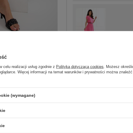
One size
ciemny różowy
ość
w celu realizacji usług zgodnie z
Polityką dotyczącą cookies
. Możesz określi
eglądarce. Więcej informacji na temat warunków i prywatności można znaleźć
ZA
cookie (wymagane)
Masz pytanie? Chętnie pomożem
kie
Zadzwoń
+48 601 547 740
kie
skład materiału : 95% poliester, 5% el