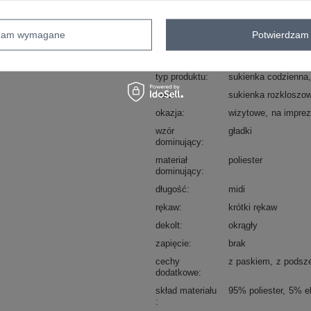
sposób prania : pranie w pralce w 30°
dzam wymagane
Potwierdzam 
Kod produktu
DHJ-SK-8839-1.23X
Marka
RUE PARIS
typ produktu
sukienka codzienna
fason
sukienka rozkloszo
okazja
wizytowe
na impre
wzór
gładki
dominujący
materiał
poliester
dominujący
długość
midi
rękaw
krótki rękaw
dekolt
okrągły
zapięcie
brak
cechy
z paskiem
z podsz
dodatkowe
skład materiału
95% poliester
5% e