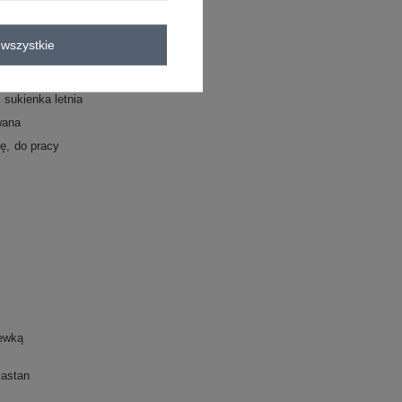
C
wszystkie
sukienka letnia
wana
zę
do pracy
ewką
lastan