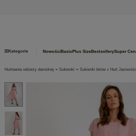
Kategorie
Nowości
Basic
Plus Size
Bestsellery
Super Cen
Hurtownia odzieży damskiej
Sukienki
Sukienki letnie
Hurt Jasnoróż