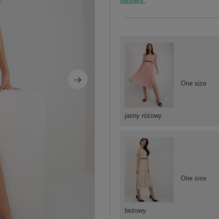
hurtowni.
One size
jasny różowy
One size
beżowy