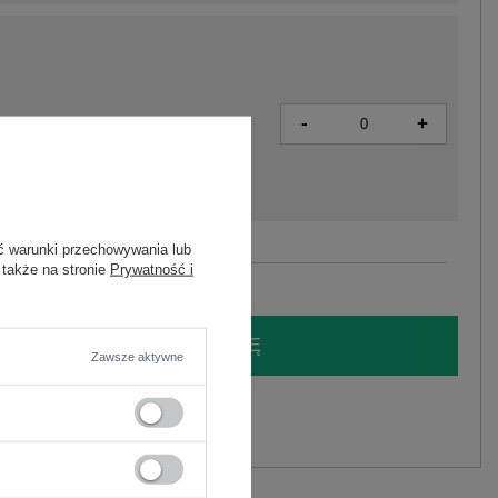
-
+
5906694130212
ć warunki przechowywania lub
Zobacz wszystkie kolory (+1)
 także na stronie
Prywatność i
LOGUJ SIĘ I ZOBACZ CENĘ
Zawsze aktywne
y.
Zadaj pytanie
astan