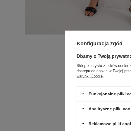
Konfiguracja zgód
Dbamy o Twoją prywatn
Sklep korzysta z plików cookie 
dostępu do cookie w Twojej prz
warunki Google
.
Funkcjonalne pliki 
Analityczne pliki coo
Reklamowe pliki coo