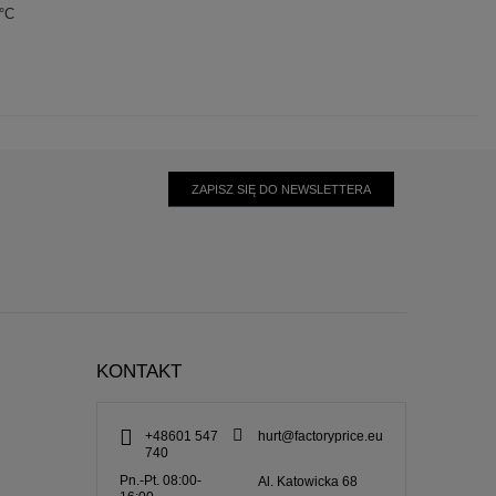
0°C
ZAPISZ SIĘ DO NEWSLETTERA
KONTAKT
+48601 547
hurt@factoryprice.eu
740
Pn.-Pt. 08:00-
Al. Katowicka 68