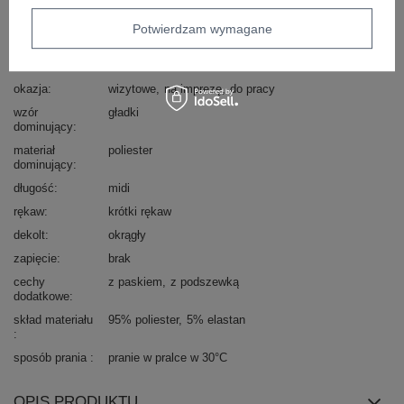
Marka
RUE PARIS
Potwierdzam wymagane
typ produktu
sukienka codzienna
sukienka letnia
fason
sukienka rozkloszowana
okazja
wizytowe
na imprezę
do pracy
wzór
gładki
dominujący
materiał
poliester
dominujący
długość
midi
rękaw
krótki rękaw
dekolt
okrągły
zapięcie
brak
cechy
z paskiem
z podszewką
dodatkowe
skład materiału
95% poliester
5% elastan
sposób prania
pranie w pralce w 30°C
OPIS PRODUKTU