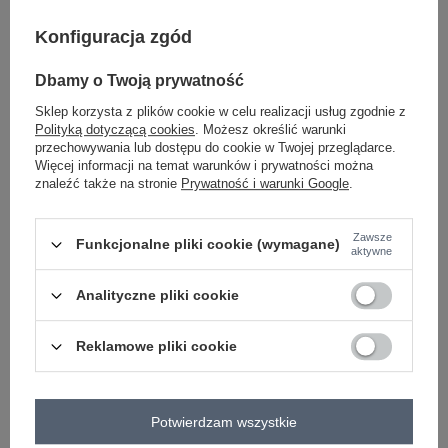
Konfiguracja zgód
-
+
One size
2016103373222
Dbamy o Twoją prywatność
Sklep korzysta z plików cookie w celu realizacji usług zgodnie z
Polityką dotyczącą cookies
. Możesz określić warunki
jasny różowy
przechowywania lub dostępu do cookie w Twojej przeglądarce.
Więcej informacji na temat warunków i prywatności można
znaleźć także na stronie
Prywatność i warunki Google
.
Zobacz wszystkie kolory (+1)
Zawsze
Funkcjonalne pliki cookie (wymagane)
ZALOGUJ SIĘ I ZOBACZ CENĘ
aktywne
Analityczne pliki cookie
Masz pytanie? Chętnie pomożemy.
Zadzwoń
+48 601 547 740
Zadaj pytanie
Reklamowe pliki cookie
skład materiału : 95% poliester, 5% elastan
sposób prania : pranie w pralce w 30°C
Potwierdzam wszystkie
Kod produktu
DHJ-SK-8839-1.23X