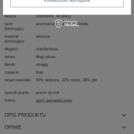
Potwierdzam wymagane
Marka
WOOL FASHION ITALIA
styl
casual
okazja
codzienne
do pracy
wzór
urozmaicona faktura materiału
dominujący
materiał
wiskoza
dominujący
długość
standardowa
rękaw
długi rękaw
dekolt
okrągły
zapięcie
brak
skład materiału
50% wiskoza
22% nylon
28% pbt
sposób prania
pranie ręczne
Kolory
jasny pomarańczowy
OPIS PRODUKTU
OPINIE