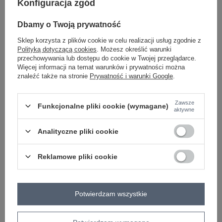
Konfiguracja zgód
-
+
One size
2016103446964
Dbamy o Twoją prywatność
Sklep korzysta z plików cookie w celu realizacji usług zgodnie z
Polityką dotyczącą cookies
. Możesz określić warunki
jasny beżowy
przechowywania lub dostępu do cookie w Twojej przeglądarce.
Więcej informacji na temat warunków i prywatności można
znaleźć także na stronie
Prywatność i warunki Google
.
Zobacz wszystkie kolory (+8)
Zawsze
Funkcjonalne pliki cookie (wymagane)
aktywne
ZALOGUJ SIĘ I ZOBACZ CENĘ
Analityczne pliki cookie
Masz pytanie? Chętnie pomożemy.
Zadzwoń
+48 601 547 740
Zadaj pytanie
Reklamowe pliki cookie
skład materiału : 50% wiskoza, 22% nylon, 28% pbt
sposób prania : pranie ręczne
Potwierdzam wszystkie
Kod produktu
AT-SW-2338.14P