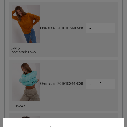
-
+
One size
2016103446988
jasny
pomarańczowy
-
+
One size
2016103447039
miętowy