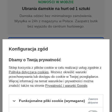
NOWOŚCI W MODZIE
Ubrania damskie na hurt od 1 sztuki
Damska odzież bez minimalnego zamówienia.
Wysyłka w 24h z magazynu w Polsce. Zaopatrz butik
bez wyjazdu do centrum hurtowego.
ONLINE
Konfiguracja zgód
Odzież damska hurtowo online
Internetowa hurtownia damska z plikiem XML/CSV.
Dbamy o Twoją prywatność
Integracja z WooCommerce, Shopify, BaseLinker.
Sklep korzysta z plików cookie w celu realizacji usług zgodnie z
Aktualizacja stanów co godzinę.
Polityką dotyczącą cookies
. Możesz określić warunki
przechowywania lub dostępu do cookie w Twojej przeglądarce.
Więcej informacji na temat warunków i prywatności można
znaleźć także na stronie
Prywatność i warunki Google
.
DROPSHIPPING
Damskie ubrania w dropshippingu
Zawsze
Funkcjonalne pliki cookie (wymagane)
Hurt odzieży damskiej z wysyłką na etykiecie Twojego
aktywne
sklepu w całej UE. Zero magazynu, zero
zamrożonego kapitału.