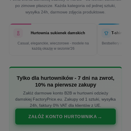
po zimowe płaszcze. Każda kategoria od jednej sztuki,
wysyłka 24h, darmowe zdjęcia produktowe.
Hurtownia sukienek damskich
T-shirty d
Casual, eleganckie, wieczorowe - modele na
Bestsellery w cen
każdą okazję w sezonie'26
k
Tylko dla hurtowników - 7 dni na zwrot,
10% na pierwsze zakupy
Załóż darmowe konto B2B w hurtowni odzieży
damskiej FactoryPrice.eu. Zakupy od 1 sztuki, wysyłka
24h, faktury 0% VAT dla klientów z UE.
ZAŁÓŻ KONTO HURTOWNIKA