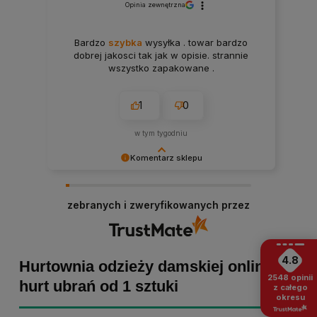
Opinia zewnętrzna
Bardzo
szybka
wysyłka . towar bardzo
dobrej jakosci tak jak w opisie. strannie
wszystko zapakowane .
1
0
w tym tygodniu
Komentarz sklepu
Paulina Grabarczyk dziękujemy za poświęcony
czas i dodaną opinię! Takie słowa dodają nam
zebranych i zweryfikowanych przez
skrzydeł, dlatego tym bardziej cieszymy się, że
zakup przebiegł pomyślnie. Obiecujemy
utrzymać dobrą passę - zapraszamy ponownie! :)
4.8
Hurtownia odzieży damskiej online -
2548
opinii
hurt ubrań od 1 sztuki
z całego
okresu