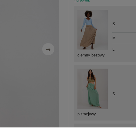
hurtowni.
S
M
L
ciemny beżowy
S
pistacjowy