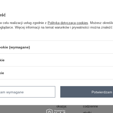
S
ość
L
w celu realizacji usług zgodnie z
Polityką dotyczącą cookies
. Możesz określi
eglądarce. Więcej informacji na temat warunków i prywatności można znaleźć
jasny beżowy
cookie (wymagane)
ZA
kie
Masz pytanie? Chętnie pomożem
Zadzwoń
+48 601 547 740
kie
Kod produktu
TW-SD-BI-82160.48
dzam wymagane
Potwierdzam 
Marka
OCH BELLA
styl
boho
okazja
codzienne
wzór
gładki