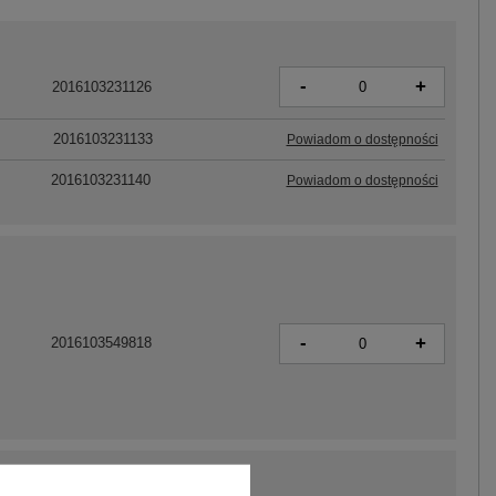
-
+
2016103231126
2016103231133
Powiadom o dostępności
2016103231140
Powiadom o dostępności
-
+
2016103549818