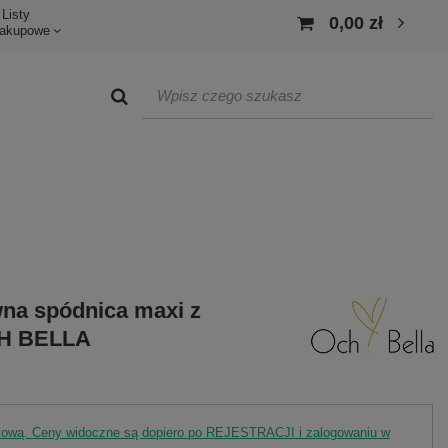
Listy
0,00 zł
akupowe
na spódnica maxi z
CH BELLA
rtową. Ceny widoczne są dopiero po REJESTRACJI i zalogowaniu w