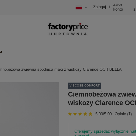
załóż
Zaloguj
/
konto
z
a
mnobeżowa zwiewna spódnica maxi z wiskozy Clarence OCH BELLA
VISCOSE COMFORT
Ciemnobeżowa zwiew
wiskozy Clarence O
5.00/5.00
Opinie (1)
Oferujemy sprzedaż wyłącznie hu