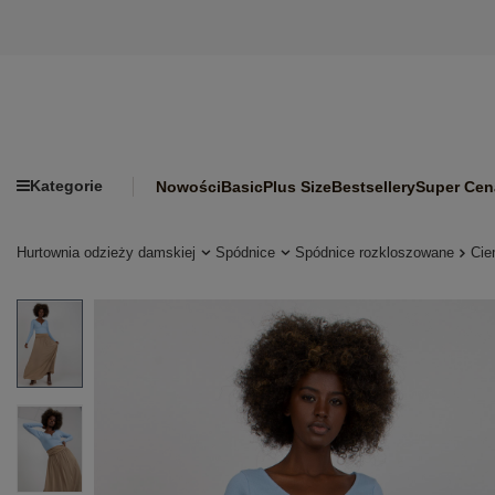
Kategorie
Nowości
Basic
Plus Size
Bestsellery
Super Cen
Hurtownia odzieży damskiej
Spódnice
Spódnice rozkloszowane
Cie