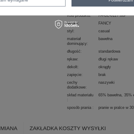
sposób prania : pranie w pralce w 30°
Kod produktu
FA-BL-8127.80P
Marka
FANCY
styl
casual
materiał
bawełna
dominujący
długość
standardowa
rękaw
długi rękaw
dekolt
okrągły
zapięcie
brak
cechy
naszywki
dodatkowe
skład materiału
65% bawełna
35% e
sposób prania
pranie w pralce w 3
YMIANA
ZAKŁADKA KOSZTY WYSYŁKI