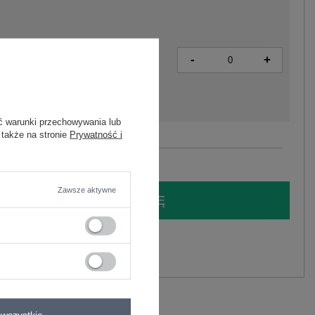
-
+
2016103285808
ć warunki przechowywania lub
 także na stronie
Prywatność i
Zobacz wszystkie kolory (+1)
Zawsze aktywne
LOGUJ SIĘ I ZOBACZ CENĘ
y.
Zadaj pytanie
kaptura z naszywkami .
lastan
wszystkie