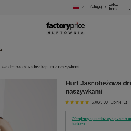
załóż
Zaloguj
/
konto
z
a
żowa dresowa bluza bez kaptura z naszywkami
Hurt Jasnobeżowa dre
naszywkami
5.00/5.00
Opinie (1)
Oferujemy sprzedaż wyłącznie hu
hurtowni.