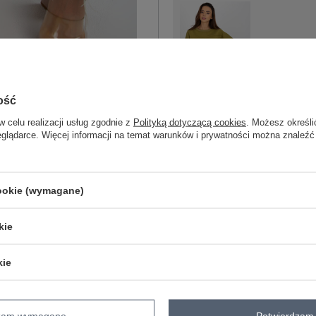
One size
ość
oliwkowy
w celu realizacji usług zgodnie z
Polityką dotyczącą cookies
. Możesz określi
eglądarce. Więcej informacji na temat warunków i prywatności można znaleźć
cookie (wymagane)
ZA
kie
Masz pytanie? Chętnie pomożem
Zadzwoń
+48 601 547 740
kie
Hurt Jasnobeżowa dresowa bluza bez 
skład materiału : 65% bawełna, 35% e
dzam wymagane
Potwierdzam 