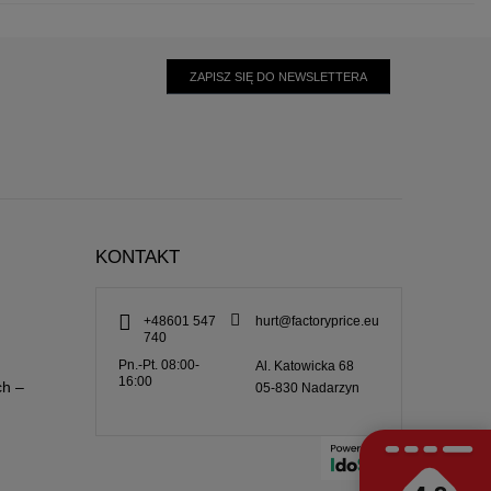
ZAPISZ SIĘ DO NEWSLETTERA
KONTAKT
+48601 547
hurt@factoryprice.eu
740
Pn.-Pt. 08:00-
Al. Katowicka 68
16:00
ch –
05-830
Nadarzyn