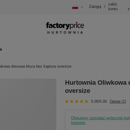
załóż
Zaloguj
/
konto
z
a
wkowa dresowa bluza bez kaptura oversize
Hurtownia Oliwkowa 
oversize
5.00/5.00
Opinie (1)
Oferujemy sprzedaż wyłącznie hu
hurtowni.