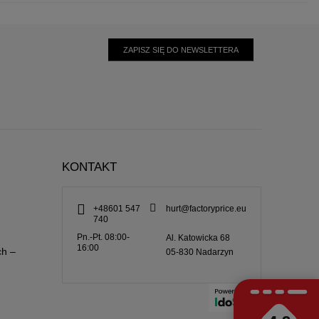
ZAPISZ SIĘ DO NEWSLETTERA
KONTAKT
+48601 547
hurt@factoryprice.eu
740
Pn.-Pt. 08:00-
Al. Katowicka 68
16:00
ch –
05-830
Nadarzyn