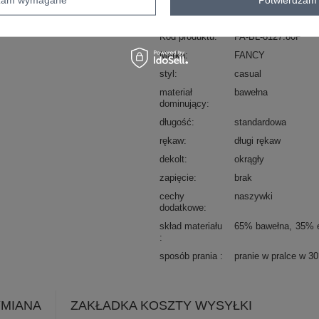
sposób prania : pranie w pralce w 30°
Kod produktu
FA-BL-8127.80P
Marka
FANCY
styl
casual
materiał
bawełna
dominujący
długość
standardowa
rękaw
długi rękaw
dekolt
okrągły
zapięcie
brak
cechy
naszywki
dodatkowe
skład materiału
65% bawełna
35% e
sposób prania
pranie w pralce w 3
YMIANA
ZAKŁADKA KOSZTY WYSYŁKI