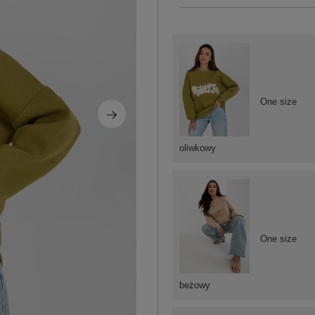
One size
oliwkowy
One size
beżowy