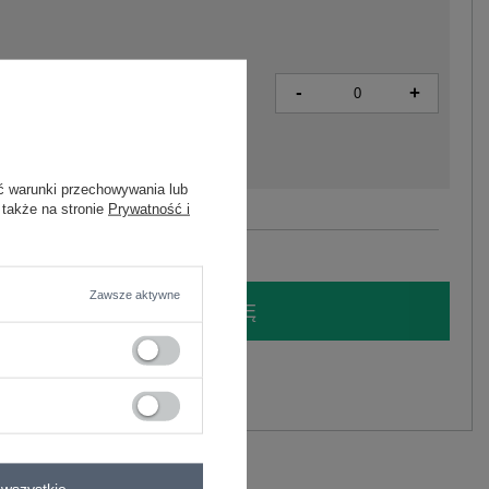
-
+
2016103285792
ć warunki przechowywania lub
 także na stronie
Prywatność i
Zobacz wszystkie kolory (+1)
Zawsze aktywne
LOGUJ SIĘ I ZOBACZ CENĘ
y.
Zadaj pytanie
 kaptura oversize .
lastan
wszystkie