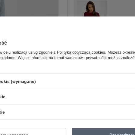
One size
ość
bordowy
w celu realizacji usług zgodnie z
Polityką dotyczącą cookies
. Możesz określi
eglądarce. Więcej informacji na temat warunków i prywatności można znaleźć
cookie (wymagane)
ZA
kie
Masz pytanie? Chętnie pomożem
Zadzwoń
+48 601 547 740
kie
Hurtownia Oliwkowa dresowa bluza bez
skład materiału : 65% bawełna, 35% e
dzam wymagane
Potwierdzam 