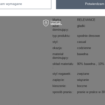
dzam wymagane
Potwierdzam 
sposób prania : pranie w pralce w 30°
Kod produktu
RV-DR-8692.21
Marka
RELEVANCE
wzór
gładki
dominujący
typ produktu
spodnie dresowe
styl
casual
okazja
codzienne
materiał
bawełna
dominujący
skład materiału
90% bawełna
10% 
styl nogawek
zwężane
zapięcie
wiązanie
kieszenie
boczne
sposób prania
pranie w pralce w 3