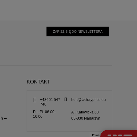
ZAPISZ SIĘ DO NEWSLETTERA
KONTAKT
+48601 547
hurt@factoryprice.eu
740
Pn.-Pt. 08:00-
Al. Katowicka 68
16:00
ch –
05-830
Nadarzyn