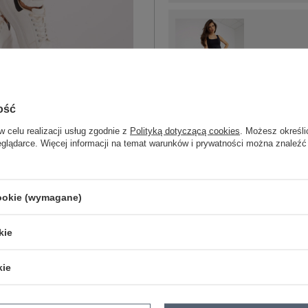
S/M
ość
czarny
w celu realizacji usług zgodnie z
Polityką dotyczącą cookies
. Możesz określi
eglądarce. Więcej informacji na temat warunków i prywatności można znaleźć
cookie (wymagane)
ZA
kie
Masz pytanie? Chętnie pomożem
kie
Zadzwoń
+48 601 547 740
skład materiału : 90% bawełna , 10% 