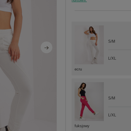
hurtowni.
S/M
L/XL
ecru
S/M
L/XL
fuksjowy