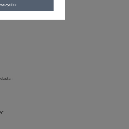
wszystkie
C
elastan
0°C