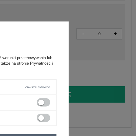
-
+
2016103384099
ć warunki przechowywania lub
 także na stronie
Prywatność i
Zobacz wszystkie kolory (+1)
Zawsze aktywne
LOGUJ SIĘ I ZOBACZ CENĘ
y.
Zadaj pytanie
elastan