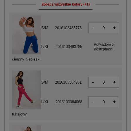
Zobacz wszystkie kolory (+1)
-
+
S/M
2016103483778
Powiadom o
L/XL
2016103483785
dostępności
ciemny niebieski
-
+
S/M
2016103384051
-
+
L/XL
2016103384068
fuksjowy