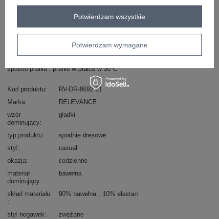
Potwierdzam wszystkie
Masz pytanie? Chętnie pomożemy.
Zadzwoń
+48 601 547 740
Zadaj pytanie
Potwierdzam wymagane
skład materiału : 90% bawełna , 10% elastan
sposób prania : pranie w pralce w 30°C
Kod produktu
RV-DR-8692.21
Marka
RELEVANCE
wzór
gładki
dominujący
typ produktu
spodnie dresowe
styl
casual
okazja
codzienne
materiał
bawełna
dominujący
skład materiału
90% bawełna
10% elastan
styl nogawek
zwężane