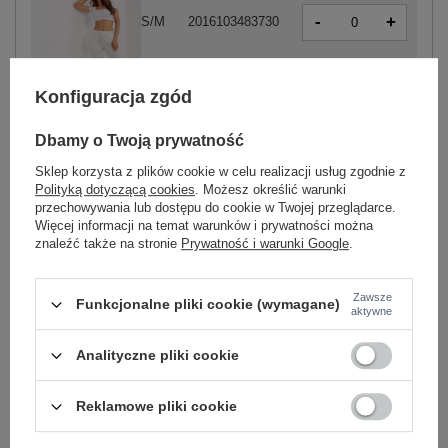
-
+
S/M
2016103483730
-
+
L/XL
2016103483747
Konfiguracja zgód
ecru
Dbamy o Twoją prywatność
Sklep korzysta z plików cookie w celu realizacji usług zgodnie z
Polityką dotyczącą cookies
. Możesz określić warunki
przechowywania lub dostępu do cookie w Twojej przeglądarce.
Więcej informacji na temat warunków i prywatności można
-
+
S/M
2016103384099
znaleźć także na stronie
Prywatność i warunki Google
.
Zawsze
Funkcjonalne pliki cookie (wymagane)
aktywne
czarny
Analityczne pliki cookie
Zobacz wszystkie kolory (+1)
Reklamowe pliki cookie
ZALOGUJ SIĘ I ZOBACZ CENĘ