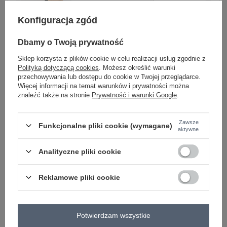
Konfiguracja zgód
beżowy
Dbamy o Twoją prywatność
Sklep korzysta z plików cookie w celu realizacji usług zgodnie z
Polityką dotyczącą cookies
. Możesz określić warunki
ZALOGUJ SIĘ I ZOBACZ CENĘ
przechowywania lub dostępu do cookie w Twojej przeglądarce.
Więcej informacji na temat warunków i prywatności można
znaleźć także na stronie
Prywatność i warunki Google
.
Masz pytanie? Chętnie pomożemy.
Zadzwoń
+48 601 547 740
Zadaj pytanie
Zawsze
Funkcjonalne pliki cookie (wymagane)
aktywne
Hurt Czerwony pluszowy maxi płaszcz z paskiem
Merve OCH BELLA .
Analityczne pliki cookie
skład materiału : 100% poliester
sposób prania : pranie w pralce w 30°C
Reklamowe pliki cookie
Kod produktu
TW-PL-BI-5220.63
Marka
OCH BELLA
typ produktu
płaszcz zimowy
Potwierdzam wszystkie