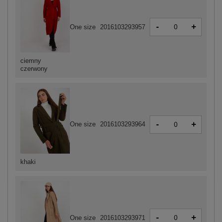
-
+
One size
2016103293957
ciemny
czerwony
-
+
One size
2016103293964
khaki
-
+
One size
2016103293971