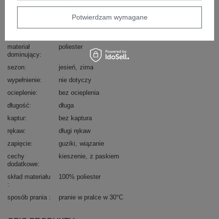
styl
casual
okazja
codzienne
do pracy
Potwierdzam wymagane
wzór
urozmaicona faktura materiału
gładki
dominujący
materiał
poliester
dominujący
sezon
jesień
zima
wypełnienie
nie dotyczy
ocieplenie
bez ocieplenia
długość
długa
kaptur
bez kaptura
rękaw
długi rękaw
zapięcie
guziki
wiązanie
cechy
kieszenie
z paskiem
dodatkowe
skład materiału
100% poliester
sposób prania
pranie w pralce w 30°C