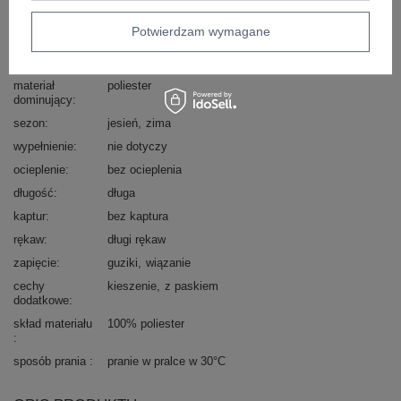
styl
casual
okazja
codzienne
do pracy
Potwierdzam wymagane
wzór
urozmaicona faktura materiału
gładki
dominujący
materiał
poliester
dominujący
sezon
jesień
zima
wypełnienie
nie dotyczy
ocieplenie
bez ocieplenia
długość
długa
kaptur
bez kaptura
rękaw
długi rękaw
zapięcie
guziki
wiązanie
cechy
kieszenie
z paskiem
dodatkowe
skład materiału
100% poliester
sposób prania
pranie w pralce w 30°C