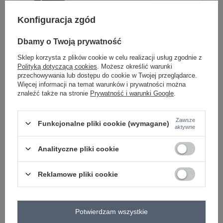
Konfiguracja zgód
khaki
Dbamy o Twoją prywatność
Sklep korzysta z plików cookie w celu realizacji usług zgodnie z
Polityką dotyczącą cookies
. Możesz określić warunki
ZALOGUJ SIĘ I ZOBACZ CENĘ
przechowywania lub dostępu do cookie w Twojej przeglądarce.
Więcej informacji na temat warunków i prywatności można
znaleźć także na stronie
Prywatność i warunki Google
.
Masz pytanie? Chętnie pomożemy.
Zadzwoń
+48 601 547 740
Zadaj pytanie
Zawsze
Funkcjonalne pliki cookie (wymagane)
aktywne
Hurt Beżowy pluszowy maxi płaszcz z paskiem
Merve OCH BELLA .
Analityczne pliki cookie
skład materiału : 100% poliester
sposób prania : pranie w pralce w 30°C
Reklamowe pliki cookie
Kod produktu
TW-PL-BI-5220.63
Marka
OCH BELLA
typ produktu
płaszcz zimowy
Potwierdzam wszystkie