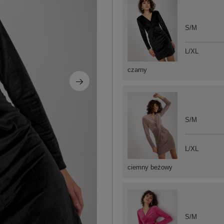
S/M
L/XL
czarny
S/M
L/XL
ciemny beżowy
S/M