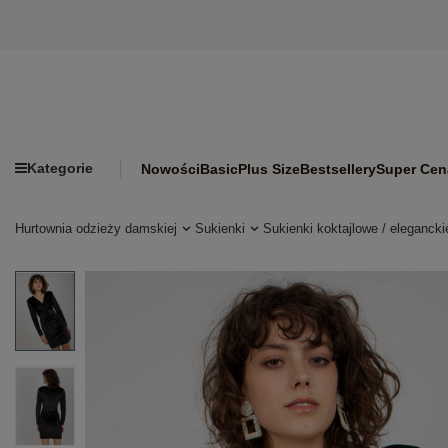
Kategorie
Nowości
Basic
Plus Size
Bestsellery
Super Cen
Hurtownia odzieży damskiej
Sukienki
Sukienki koktajlowe / elegancki