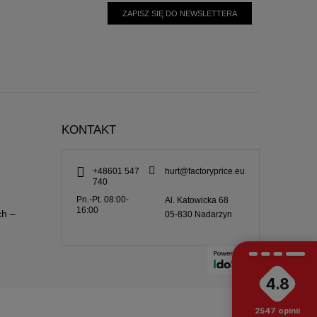
ZAPISZ SIĘ DO NEWSLETTERA
KONTAKT
+48601 547
hurt@factoryprice.eu
740
Pn.-Pt. 08:00-
Al. Katowicka 68
16:00
ch –
05-830
Nadarzyn
4.8
2547
opinii