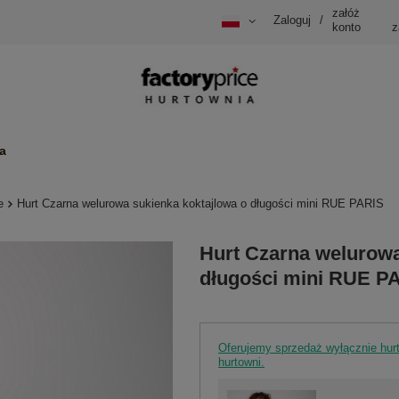
załóż
Zaloguj
/
konto
z
a
e
Hurt Czarna welurowa sukienka koktajlowa o długości mini RUE PARIS
Hurt Czarna welurowa
długości mini RUE P
Oferujemy sprzedaż wyłącznie hu
hurtowni.