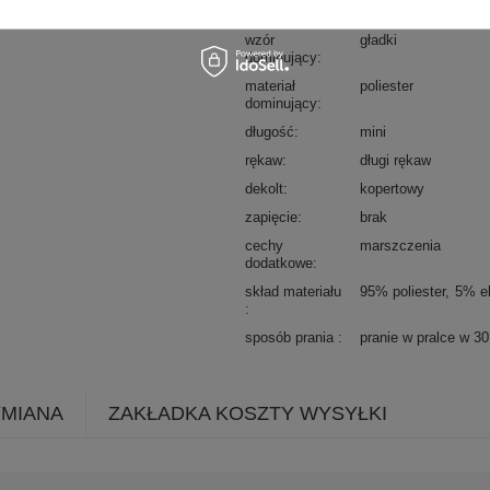
okazja
na imprezę
wizyto
wzór
gładki
dominujący
materiał
poliester
dominujący
długość
mini
rękaw
długi rękaw
dekolt
kopertowy
zapięcie
brak
cechy
marszczenia
dodatkowe
skład materiału
95% poliester
5% e
sposób prania
pranie w pralce w 3
YMIANA
ZAKŁADKA KOSZTY WYSYŁKI