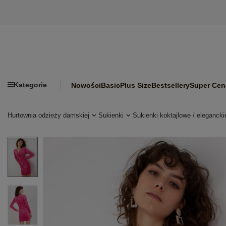
Kategorie
Nowości
Basic
Plus Size
Bestsellery
Super Cen
Hurtownia odzieży damskiej
Sukienki
Sukienki koktajlowe / elegancki