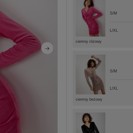
S/M
L/XL
ciemny różowy
S/M
L/XL
ciemny beżowy