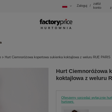
załóż
Zaloguj
/
konto
z
a
e
Hurt Ciemnoróżowa kopertowa sukienka koktajlowa z weluru RUE PARIS
Hurt Ciemnoróżowa k
koktajlowa z weluru
Oferujemy sprzedaż wyłącznie hu
hurtowni.