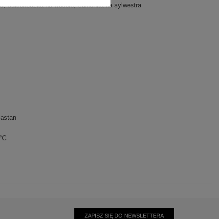
we
sukieneczka na wesele
sukienka na sylwestra
lastan
0°C
ZAPISZ SIĘ DO NEWSLETTERA