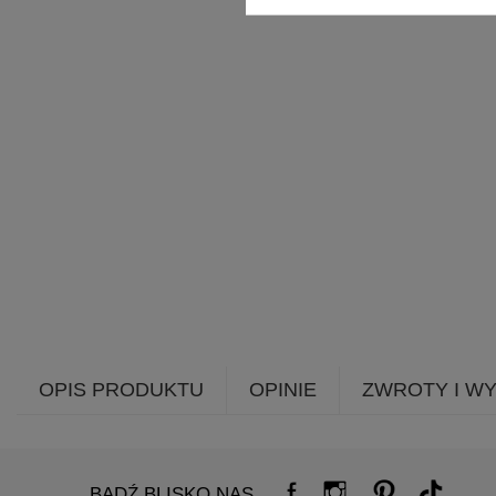
OPIS PRODUKTU
OPINIE
ZWROTY I W
BĄDŹ BLISKO NAS