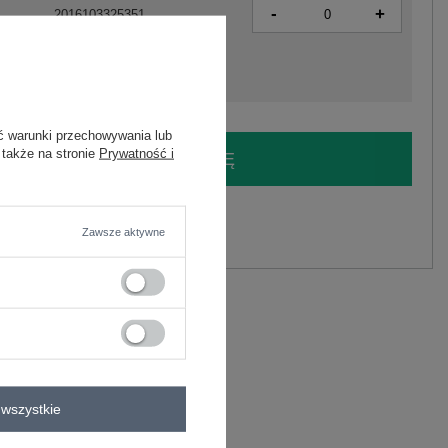
-
+
2016103325351
ć warunki przechowywania lub
 także na stronie
Prywatność i
LOGUJ SIĘ I ZOBACZ CENĘ
y.
Zawsze aktywne
Zadaj pytanie
astan
C
wszystkie