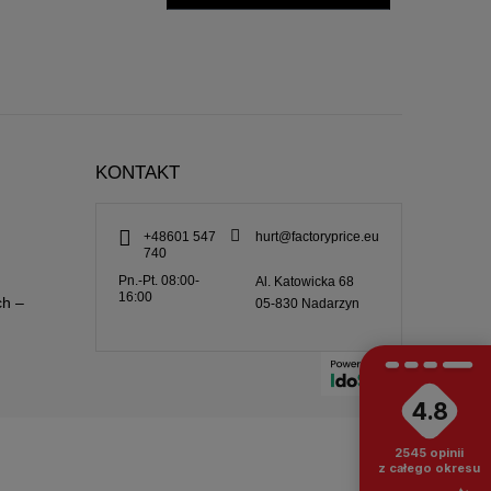
KONTAKT
+48601 547
hurt@factoryprice.eu
740
Pn.-Pt. 08:00-
Al. Katowicka 68
16:00
ch –
05-830
Nadarzyn
4.8
2545
opinii
z całego okresu