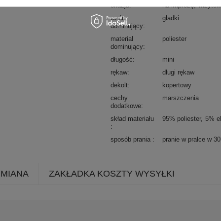
okazja
na imprezę
wizyto
wzór
gładki
dominujący
materiał
poliester
dominujący
długość
mini
rękaw
długi rękaw
dekolt
kopertowy
cechy
marszczenia
dodatkowe
skład materiału
95% poliester
5% e
sposób prania
pranie w pralce w 3
YMIANA
ZAKŁADKA KOSZTY WYSYŁKI