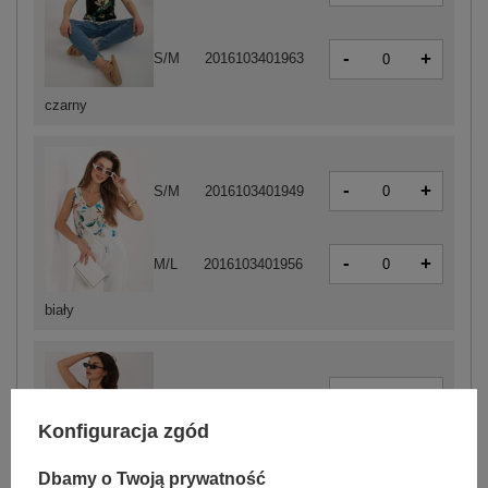
-
+
S/M
2016103401963
czarny
-
+
S/M
2016103401949
-
+
M/L
2016103401956
biały
-
+
S/M
2016103401987
Konfiguracja zgód
-
+
M/L
2016103401994
Dbamy o Twoją prywatność