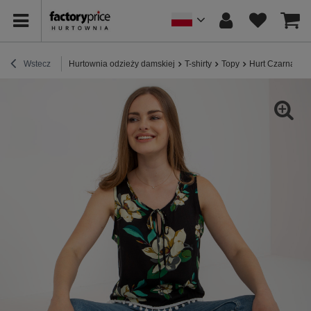
Wstecz
Hurtownia odzieży damskiej
T-shirty
Topy
Hurt Czarna let