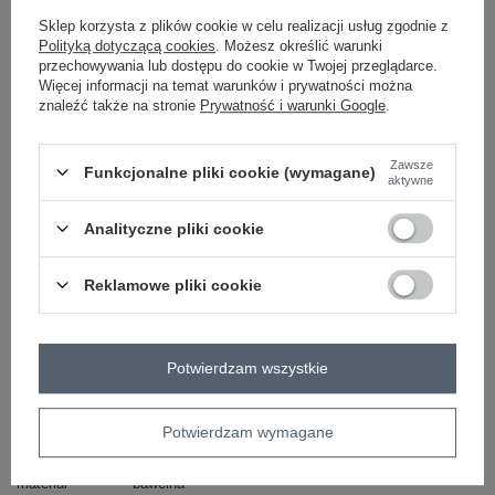
Sklep korzysta z plików cookie w celu realizacji usług zgodnie z
granatowy
Polityką dotyczącą cookies
. Możesz określić warunki
przechowywania lub dostępu do cookie w Twojej przeglądarce.
Więcej informacji na temat warunków i prywatności można
znaleźć także na stronie
Prywatność i warunki Google
.
ZALOGUJ SIĘ I ZOBACZ CENĘ
Zawsze
Funkcjonalne pliki cookie (wymagane)
Masz pytanie? Chętnie pomożemy.
aktywne
Zadzwoń
+48 601 547 740
Zadaj pytanie
Analityczne pliki cookie
skład materiału : 65% bawełna, 35% poliester
sposób prania : pranie ręczne w 30°C
Reklamowe pliki cookie
Kod produktu
AT-BZ-2202A.35
typ produktu
bluzka codzienna
Potwierdzam wszystkie
styl
casual
okazja
codzienne
Potwierdzam wymagane
wzór
kwiaty
dominujący
materiał
bawełna