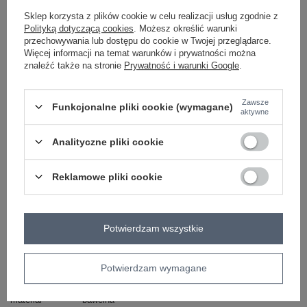
Sklep korzysta z plików cookie w celu realizacji usług zgodnie z
czarny
Polityką dotyczącą cookies
. Możesz określić warunki
przechowywania lub dostępu do cookie w Twojej przeglądarce.
Więcej informacji na temat warunków i prywatności można
znaleźć także na stronie
Prywatność i warunki Google
.
ZALOGUJ SIĘ I ZOBACZ CENĘ
Zawsze
Funkcjonalne pliki cookie (wymagane)
Masz pytanie? Chętnie pomożemy.
aktywne
Zadzwoń
+48 601 547 740
Zadaj pytanie
Analityczne pliki cookie
skład materiału : 65% bawełna, 35% poliester
sposób prania : pranie ręczne w 30°C
Reklamowe pliki cookie
Kod produktu
AT-BZ-2202A.35
typ produktu
bluzka codzienna
Potwierdzam wszystkie
styl
casual
okazja
codzienne
Potwierdzam wymagane
wzór
kwiaty
dominujący
materiał
bawełna