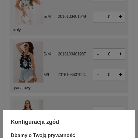
-
+
S/M
2016103401949
biały
-
+
S/M
2016103401987
-
+
M/L
2016103401994
granatowy
-
+
S/M
2016103401963
Konfiguracja zgód
-
+
M/L
2016103401970
Dbamy o Twoją prywatność