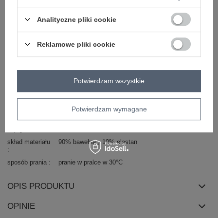
długość
mini
Analityczne pliki cookie
dekolt
okrągły
rękaw
długi rękaw
Reklamowe pliki cookie
styl
casual
okazja
codzienne
do pracy
materiał
bawełna
Potwierdzam wszystkie
dominujący
cechy
koronka
dodatkowe
Potwierdzam wymagane
fason
sukienka prosta
zapięcie
brak
skład materiału
90% bawełna
10% elastan
sposób prania
pranie w pralce w 30°C
OPIS PRODUKTU
OPINIE