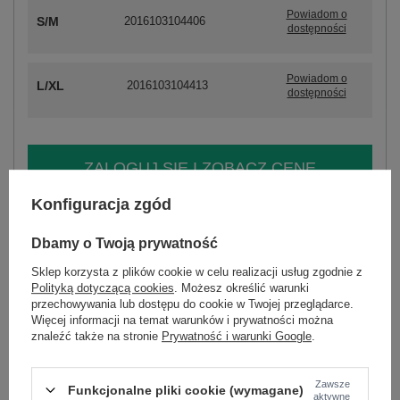
Powiadom o
S/M
2016103104406
dostępności
Powiadom o
L/XL
2016103104413
dostępności
ZALOGUJ SIĘ I ZOBACZ CENĘ
Konfiguracja zgód
Masz pytanie? Chętnie pomożemy.
Zadzwoń
+48 601 547 740
Zadaj pytanie
Dbamy o Twoją prywatność
Sklep korzysta z plików cookie w celu realizacji usług zgodnie z
skład materiału : 90% bawełna , 10% elastan
Polityką dotyczącą cookies
. Możesz określić warunki
sposób prania : pranie w pralce w 30°C
przechowywania lub dostępu do cookie w Twojej przeglądarce.
Więcej informacji na temat warunków i prywatności można
znaleźć także na stronie
Prywatność i warunki Google
.
Kod produktu
RV-SK-7321.70
Marka
RUE PARIS
Zawsze
wzór
gładki
Funkcjonalne pliki cookie (wymagane)
aktywne
dominujący