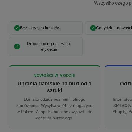
Wszystko czego p
Bez ukrytych kosztów
Co tydzień nowości
Dropshipping na Twojej
etykiecie
NOWOŚCI W MODZIE
Ubrania damskie na hurt od 1
Odzi
sztuki
Damska odzież bez minimalnego
Interneto
zamówienia. Wysyłka w 24h z magazynu
XML/CSV.
w Polsce. Zaopatrz butik bez wyjazdu do
Shopify, B
centrum hurtowego.