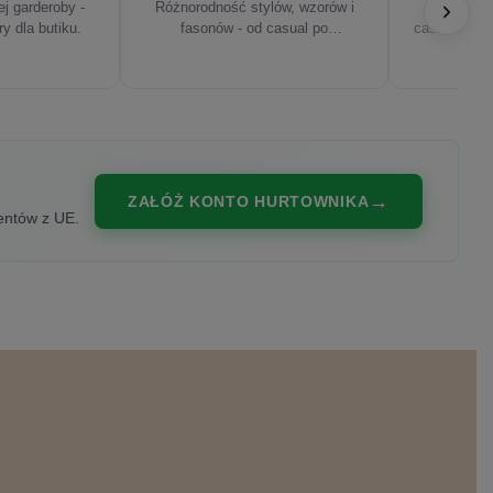
j garderoby -
Różnorodność stylów, wzorów i
Najnowsze
ry dla butiku.
fasonów - od casual po
casualowe, s
eleganckie.
ZAŁÓŻ KONTO HURTOWNIKA
entów z UE.