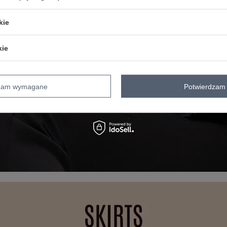
kie
kie
dzam wymagane
Potwierdzam 