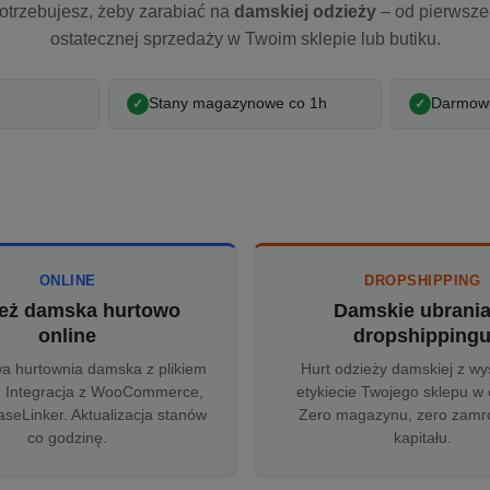
otrzebujesz, żeby zarabiać na
damskiej odzieży
– od pierwsz
ostatecznej sprzedaży w Twoim sklepie lub butiku.
Stany magazynowe co 1h
Darmowe
ONLINE
DROPSHIPPING
eż damska hurtowo
Damskie ubrani
online
dropshipping
wa hurtownia damska z plikiem
Hurt odzieży damskiej z wy
 Integracja z WooCommerce,
etykiecie Twojego sklepu w 
aseLinker. Aktualizacja stanów
Zero magazynu, zero zam
co godzinę.
kapitału.