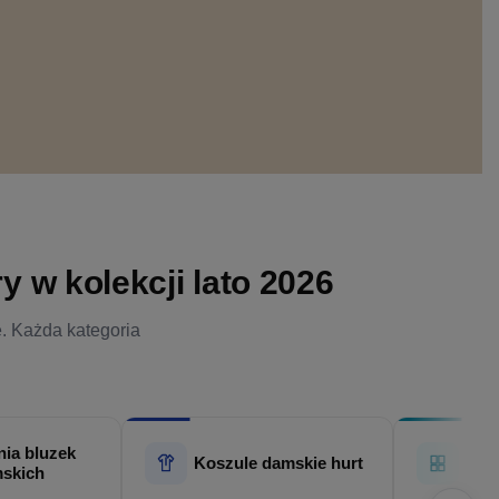
 w kolekcji lato 2026
e. Każda kategoria
ia bluzek
Hur
Koszule damskie hurt
skich