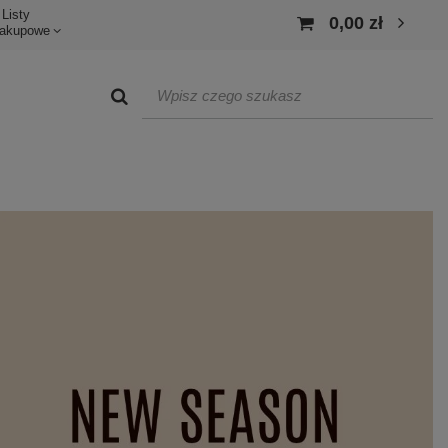
Listy
0,00 zł
akupowe