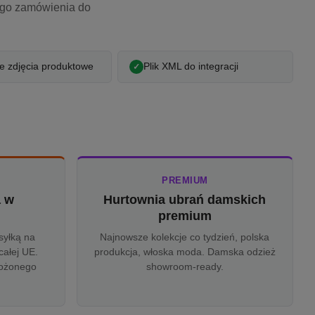
ego zamówienia do
 zdjęcia produktowe
Plik XML do integracji
PREMIUM
a w
Hurtownia ubrań damskich
u
premium
syłką na
Najnowsze kolekcje co tydzień, polska
całej UE.
produkcja, włoska moda. Damska odzież
rożonego
showroom-ready.