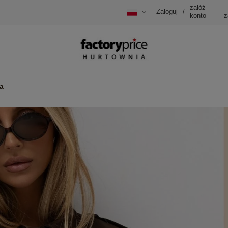
załóż
Zaloguj
/
konto
z
a