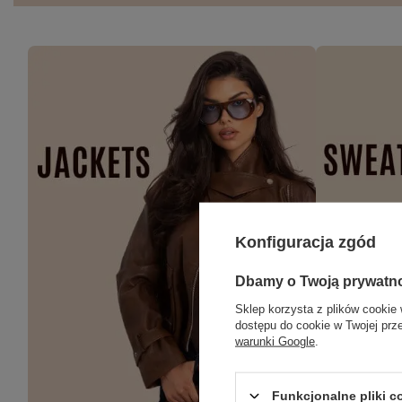
Konfiguracja zgód
Dbamy o Twoją prywatn
Sklep korzysta z plików cookie 
dostępu do cookie w Twojej prz
warunki Google
.
Funkcjonalne pliki 