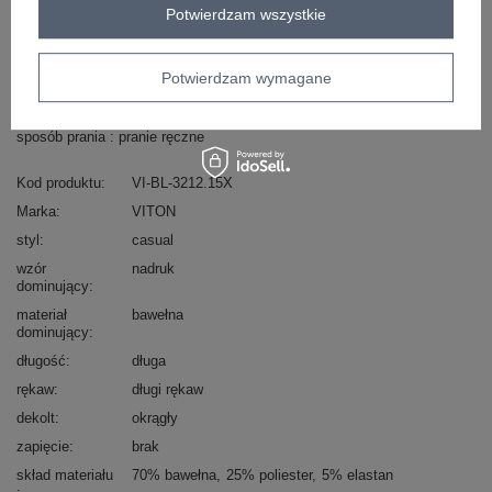
Masz pytanie? Chętnie pomożemy.
Potwierdzam wszystkie
Zadzwoń
+48 601 547 740
Zadaj pytanie
Potwierdzam wymagane
skład materiału : 70% bawełna, 25% poliester, 5%
elastan
sposób prania : pranie ręczne
Kod produktu
VI-BL-3212.15X
Marka
VITON
styl
casual
wzór
nadruk
dominujący
materiał
bawełna
dominujący
długość
długa
rękaw
długi rękaw
dekolt
okrągły
zapięcie
brak
skład materiału
70% bawełna
25% poliester
5% elastan