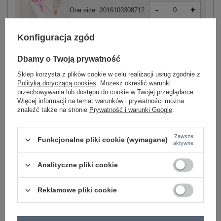
-
+
One size
2016103308712
Konfiguracja zgód
biało-różowy
Dbamy o Twoją prywatność
Sklep korzysta z plików cookie w celu realizacji usług zgodnie z
Polityką dotyczącą cookies
. Możesz określić warunki
przechowywania lub dostępu do cookie w Twojej przeglądarce.
Więcej informacji na temat warunków i prywatności można
-
+
One size
2016103308187
znaleźć także na stronie
Prywatność i warunki Google
.
Zawsze
Funkcjonalne pliki cookie (wymagane)
biało-zielony
aktywne
Analityczne pliki cookie
Zobacz wszystkie kolory (+14)
Reklamowe pliki cookie
ZALOGUJ SIĘ I ZOBACZ CENĘ