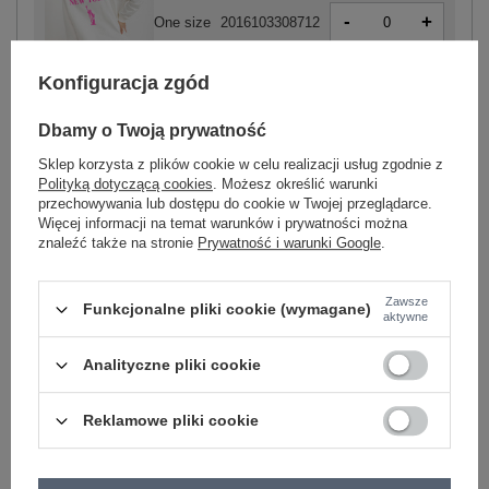
-
+
One size
2016103308712
Konfiguracja zgód
biało-różowy
Dbamy o Twoją prywatność
Sklep korzysta z plików cookie w celu realizacji usług zgodnie z
Polityką dotyczącą cookies
. Możesz określić warunki
przechowywania lub dostępu do cookie w Twojej przeglądarce.
Więcej informacji na temat warunków i prywatności można
-
+
One size
2016103308187
znaleźć także na stronie
Prywatność i warunki Google
.
Zawsze
Funkcjonalne pliki cookie (wymagane)
biało-zielony
aktywne
Analityczne pliki cookie
Zobacz wszystkie kolory (+14)
Reklamowe pliki cookie
ZALOGUJ SIĘ I ZOBACZ CENĘ