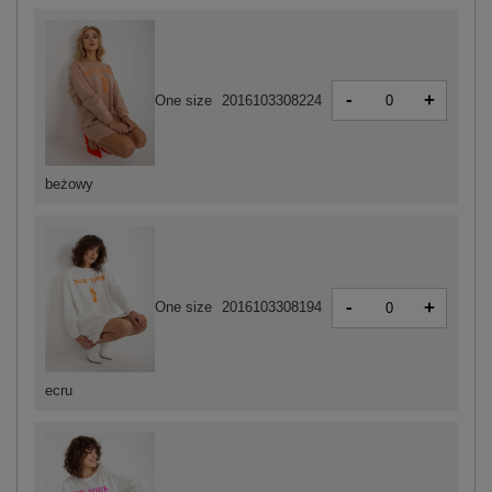
-
+
One size
2016103308224
beżowy
-
+
One size
2016103308194
ecru