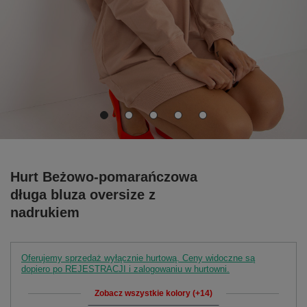
Hurt Beżowo-pomarańczowa
długa bluza oversize z
nadrukiem
Oferujemy sprzedaż wyłącznie hurtową. Ceny widoczne są
dopiero po REJESTRACJI i zalogowaniu w hurtowni.
Zobacz wszystkie kolory (+14)