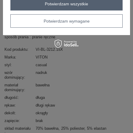
Masz pytanie? Chętnie pomożemy.
Potwierdzam wszystkie
Zadzwoń
+48 601 547 740
Zadaj pytanie
Potwierdzam wymagane
skład materiału : 70% bawełna, 25% poliester, 5%
elastan
sposób prania : pranie ręczne
Kod produktu
VI-BL-3212.15X
Marka
VITON
styl
casual
wzór
nadruk
dominujący
materiał
bawełna
dominujący
długość
długa
rękaw
długi rękaw
dekolt
okrągły
zapięcie
brak
skład materiału
70% bawełna
25% poliester
5% elastan