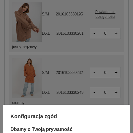
Powiadom o
S/M
2016103330195
dostępności
-
+
L/XL
2016103330201
jasny brązowy
-
+
S/M
2016103330232
-
+
L/XL
2016103330249
ciemny
pomarańczowy
Konfiguracja zgód
ZALOGUJ SIĘ I ZOBACZ CENĘ
Dbamy o Twoją prywatność