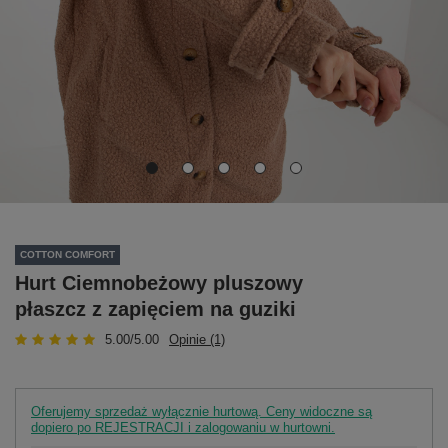
COTTON COMFORT
Hurt Ciemnobeżowy pluszowy
płaszcz z zapięciem na guziki
5.00/5.00
Opinie (1)
Oferujemy sprzedaż wyłącznie hurtową. Ceny widoczne są
dopiero po REJESTRACJI i zalogowaniu w hurtowni.