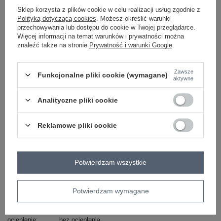
Sklep korzysta z plików cookie w celu realizacji usług zgodnie z
Polityką dotyczącą cookies
. Możesz określić warunki
Masz pytanie? Chętnie pomożemy.
przechowywania lub dostępu do cookie w Twojej przeglądarce.
Zadzwoń
+48 601 547 740
Zadaj pytanie
Więcej informacji na temat warunków i prywatności można
znaleźć także na stronie
Prywatność i warunki Google
.
skład materiału : 90% bawełna , 10% elastan
sposób prania : pranie w pralce w 30°C
Zawsze
Funkcjonalne pliki cookie (wymagane)
aktywne
Kod produktu
RV-PL-8449.98P
Analityczne pliki cookie
Marka
RELEVANCE
typ produktu
płaszcz zimowy
Reklamowe pliki cookie
styl
casual
okazja
codzienne
wzór
gładki
dominujący
Potwierdzam wszystkie
materiał
bawełna
dominujący
Potwierdzam wymagane
sezon
jesień
zima
wypełnienie
nie dotyczy
ocieplenie
bez ocieplenia