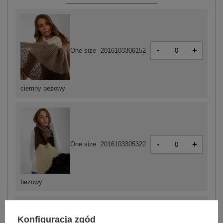
-
+
One size
2016103306152
ciemny beżowy
-
+
One size
2016103305322
beżowy
Konfiguracja zgód