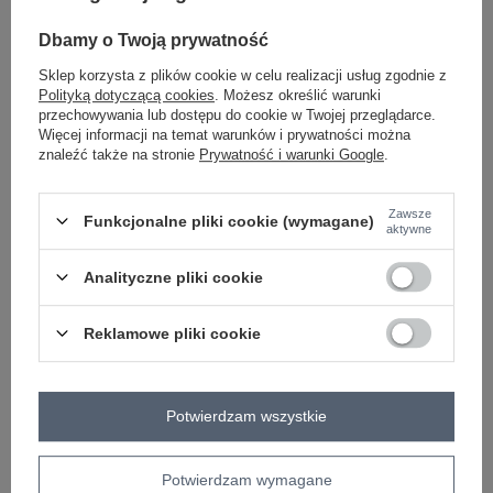
-
+
One size
2016103306169
Dbamy o Twoją prywatność
Sklep korzysta z plików cookie w celu realizacji usług zgodnie z
Polityką dotyczącą cookies
. Możesz określić warunki
przechowywania lub dostępu do cookie w Twojej przeglądarce.
czarny
Więcej informacji na temat warunków i prywatności można
znaleźć także na stronie
Prywatność i warunki Google
.
Zawsze
Funkcjonalne pliki cookie (wymagane)
aktywne
-
+
One size
2016103305339
Analityczne pliki cookie
bordowy
Reklamowe pliki cookie
Zobacz wszystkie kolory (+2)
Potwierdzam wszystkie
ZALOGUJ SIĘ I ZOBACZ CENĘ
Potwierdzam wymagane