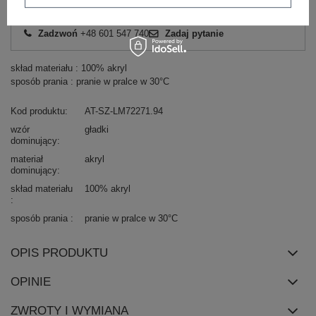
Masz pytanie? Chętnie pomożemy.
Zadzwoń
+48 601 547 740
Zadaj pytanie
skład materiału : 100% akryl
sposób prania : pranie w pralce w 30°C
Kod produktu
AT-SZ-LM72271.94
wzór
gładki
dominujący
materiał
akryl
dominujący
skład materiału
100% akryl
sposób prania
pranie w pralce w 30°C
OPIS PRODUKTU
OPINIE
ZWROTY I WYMIANA